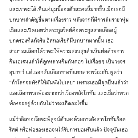
และเราจะได้เห็นแง่มุมนี้ของตัวละครนี้มากขึ้นเมื่อเธอมี
บทบาทสำคัญขึ้นตามเรื่องราว หลังจากที่มีการล้มราชาหุ่น
เชิดและเปิดเผยว่าตระกูลรีสต์คือตระกูลสายเลือดผู้
ปกครองที่แท้จริง ฮิสทอเรียก็มีบทบาทมากขึ้น เธอ
สามารถเลือกได้ว่าจะให้ความสงบสุขดำเนินต่อด้วยการ
กินเอเรนแล้วให้ลูกหลานกินกันต่อๆ ไปเรื่อยๆ เป็นวงจร
อุบาทว์ แต่เธอกลับเลือกทางที่แตกต่างพร้อมกับพูดว่า
“ถ้าโลกจะพังก็ให้มันพังไปเลย” เพราะเธอมีจุดยืนแล้วว่า
เธอเลือกพวกพ้องมากกว่าเรื่องพลังไททัน และเชื่อว่าพวก
พ้องจะอยู่ด้วยกันไม่ว่าจะเกิดอะไรขึ้น
แม้ว่าฮิสทอเรียจะพิสูจน์ตัวเองด้วยการสังสารไททันร็อด
รีสต์ หรือพ่อของเธอจนได้รับการยอมรับแล้ว ปัจจุบันเธอ