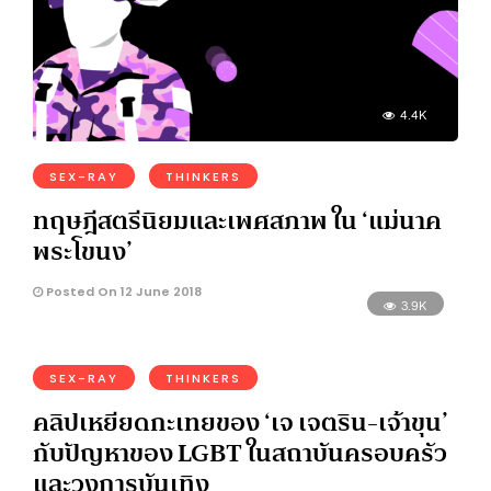
4.4K
SEX-RAY
THINKERS
ทฤษฎีสตรีนิยมและเพศสภาพ ใน ‘แม่นาค
พระโขนง’
Posted On 12 June 2018
3.9K
SEX-RAY
THINKERS
คลิปเหยียดกะเทยของ ‘เจ เจตริน-เจ้าขุน’
กับปัญหาของ LGBT ในสถาบันครอบครัว
และวงการบันเทิง