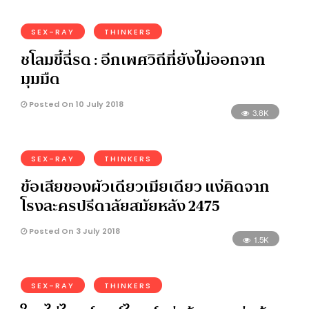
SEX-RAY
THINKERS
ชโลมขี้ฉี่รด : อีกเพศวิถีที่ยังไม่ออกจาก
มุมมืด
Posted On 10 July 2018
3.8K
SEX-RAY
THINKERS
ข้อเสียของผัวเดียวเมียเดียว แง่คิดจาก
โรงละครปรีดาลัยสมัยหลัง 2475
Posted On 3 July 2018
1.5K
SEX-RAY
THINKERS