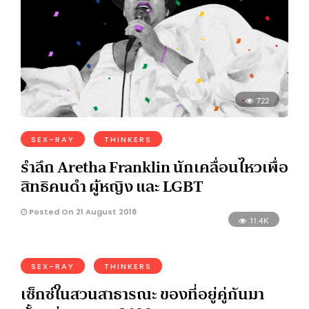
722
SEX-RAY
THINKERS
รำลึก Aretha Franklin นักเคลื่อนไหวเพื่อ
สิทธิคนดำ ผู้หญิง และ LGBT
Posted On 21 August 2018
11.4K
SEX-RAY
THINKERS
เซ็กซ์ในสวนสาธารณะ ของที่อยู่คู่กันมา