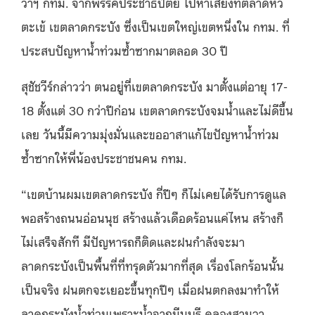
ว่าฯ กทม. จากพรรคประชาธิปัตย์ ไปหาเสียงที่ตลาดหัว
ตะเข้ เขตลาดกระบัง ซึ่งเป็นเขตใหญ่เขตหนึ่งใน กทม. ที่
ประสบปัญหาน้ำท่วมซ้ำซากมาตลอด 30 ปี
สุชัชวีร์กล่าวว่า ตนอยู่ที่เขตลาดกระบัง มาตั้งแต่อายุ 17-
18 ตั้งแต่ 30 กว่าปีก่อน เขตลาดกระบังจมน้ำและไม่ดีขึ้น
เลย วันนี้มีความมุ่งมั่นและขออาสาแก้ไขปัญหาน้ำท่วม
ซ้ำซากให้พี่น้องประชาชนคน กทม.
“เขตบ้านผมเขตลาดกระบัง กี่ปีๆ ก็ไม่เคยได้รับการดูแล
พอสร้างถนนอ่อนนุช สร้างแล้วเดือดร้อนแค่ไหน สร้างก็
ไม่เสร็จสักที มีปัญหารถก็ติดและฝนกำลังจะมา
ลาดกระบังเป็นพื้นที่ที่ทรุดตัวมากที่สุด เรื่องโลกร้อนนั้น
เป็นจริง ฝนตกจะเยอะขึ้นทุกปีๆ เมื่อฝนตกลงมาทำให้
ลาดกระบังน้ำท่วมเพราะน้ำจากมีนบุรี คลองสามวา