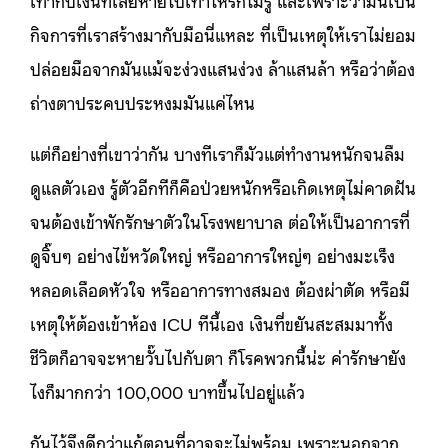
เท่ากับเงินที่เสียหายไปเท่าไหร่ก็ไม่รู้ และเพราะว่ามันเป็น
กิจการที่เราสร้างมากับมือนี่แหละ ที่เป็นเหตุให้เราไม่ยอม
ปล่อยมือจากมันแม้จะง่วงแสนง่วง ล้าแสนล้า หรือว่าต้อง
ถ่างตาประคบประหงมมันแค่ไหน
แต่ก็อย่างที่เขาว่ากัน บางทีเราก็มัวแต่ทำงานหนักจนลืม
ดูแลตัวเอง รู้ตัวอีกทีก็คือป่วยหนักหรือเกิดเหตุไม่คาดฝัน
จนต้องเข้าพักรักษาตัวในโรงพยาบาล ต่อให้เป็นอาการที่
ดูจิ๊บๆ อย่างไข้หวัดใหญ่ หรืออาการใหญ่ๆ อย่างมะเร็ง
หลอดเลือดหัวใจ หรืออาการทางสมอง ต้องผ่าตัด หรือมี
เหตุให้ต้องเข้าห้อง ICU ทีนี้เอง เงินที่ขยันสะสมมาทั้ง
ชีวิตก็อาจจะหายวั๊บไปกับตา ก็โรคพวกนี้น่ะ ค่ารักษายัง
ไงก็มากกว่า 100,000 บาทขึ้นไปอยู่แล้ว
กันไว้จึงดีกว่าแก้ตอนที่อาจจะไม่พร้อม เพราะนอกจาก