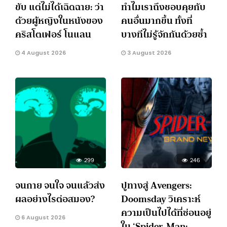
ขับ แต่ไม่ได้เฉิดฉาย: ว่า
ทำไมเราถึงชอบคุยกับ
ด้วยผู้หญิงในหนังของ
คนอื่นมากขึ้น ทั้งที่
คริสโตเฟอร์ โนแลน
บางทีไม่รู้จักกันด้วยซ้ำ
4 August 2026
3 August 2026
299
246
จนกาย จนใจ จนแล้วส่ง
ปูทางสู่ Avengers:
ผลอย่างไรต่อสมอง?
Doomsday วิเคราะห์
ความเป็นไปได้ที่ซ่อนอยู่
6 August 2026
ใน ‘Spider-Man: