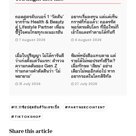
ถอดสูตรลับเบอร์ 1 ‘วัตสัน’
อยากเริ่มลงทุน แต่แค่เห็น
จากร้าน Health & Beauty
กราฟก็ท้อแล้ว: ถอดรหัส
สู่ Lifestyle Partner เพื่อน
พอร์ตระดับโลก ที่มือใหม่ก็
ซี้รู้ใจคนไทยทุกเจเนอเรชัน
เข้าใจและทำตามได้ทันที
7 August 2026
4 August 2026
เมื่อใบปริญญา ไม่ได้การันตี
พิมพ์หนังสือแทบตาย แต่
ว่าเก่งตั้งแต่วันแรก: สำรวจ
รายได้ไม่พอประทังชีวิต?
ความกดดันของ Gen Z
เมื่อทักษะ ‘เขียน’ อย่าง
ท่ามกลางคำตัดสินว่า ‘ไม่
เดียวไม่พออีกต่อไป หาก
พยายาม’
อยากรอดในโลกดิจิทัล
31 July 2026
27 July 2026
#11.11ช้อปสุดมันส์วันเลขเบิ้ล
#PARTNERCONTENT
#TIKTOKSHOP
Share this article