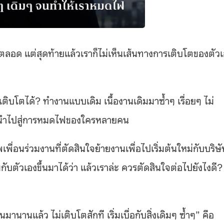
อด แต่สุดท้ายแล้วเราก็ไม่เห็นเส้นทางการเติบโตของตัว
ติบโตได้? ทำงานแบบเดิม เนื้องานเดิมมาซ้ำๆ เรื่อยๆ ไม่
ักนำไปสู่การหมดไฟของใครหลายคน
พื่อนร่วมงานที่ตัดสินใจย้ายงานเพื่อไปเริ่มต้นใหม่กับบริษ
บตัวเองขึ้นมาได้ว่า แล้วเราล่ะ ควรตัดสินใจต่อไปยังไงดี?
านานแล้ว ไม่เติบโตสักที เริ่มเบื่อกับสิ่งเดิมๆ ซ้ำๆ” คือ