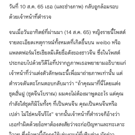
วันที่
10
ส
.
ค
. 65
เธอ
(
และช่างภาพ
)
กลับถูกล้อมรอบ
ด้วยเจ้าหน้าที่ตำรวจ
จนเมื่อวันอาทิตย์ที่ผ่านมา
(14
ส
.
ค
. 65)
หญิงรายนี้โพสต์
รายละเอียดเหตุการณ์ทั้งหมดที่เกิดขึ้นบน
weibo
หรือ
แพลตฟอร์มโซเชียลมีเดียชื่อดังของชาวจีน ซึ่งในโพสต์
ประกอบไปด้วยวีดีโอที่ปรากฏภาพเธอพยายามอธิบายแก่
เจ้าหน้าที่ว่าแต่งตัวลักษณะนี้เพื่อมาถ่ายภาพเท่านั้น แต่
ตำรวจดันตะโกนตอบกลับมาว่า
“
ถ้าคุณมาที่นี่โดยแต่ง
ชุดฮั่นฝู
(
ชุดจีนโบราณ
)
ผมคงไม่ต้องมาพูดอะไร แต่คุณ
กำลังใส่ชุดกิมิโนทั้งๆ ที่เป็นคนจีน คุณเป็นคนจีนหรือ
เปล่า ไม่ใช่คนจีนรึไง
”
จากนั้นเจ้าหน้าที่ตำรวจก็อ้างว่า
เธอทำผิดด้วยข้อหาต้องสงสัยว่าจะก่อปัญหาและทะเลาะ
วิวาท ซึ่งข้อหานี้มักถูกใช้เล่นงานผู้ที่เห็นต่าง นักข่าว