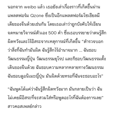
นอกจาก
weibo
แล้ว เธอยังเล่าเรื่องราวที่เกิดขึ้นผ่าน
แพลตฟอร์ม
Qzone
ซึ่งเป็นอีกแพลตฟอร์มโซเชียลมี
เดียของจีนด้วยเช่นกัน โดยเธอเล่าว่าถูกบังคับให้เขียน
จดหมายวิจารณ์ตัวเอง
500
คำ ซึ่งเธอบรรยายว่าตนรู้สึก
ผิดหวังและไร้อิสระจากเหตุการณ์ที่เกิดขึ้น
“
ตำรวจบอก
ว่าสิ่งที่ฉันทำมันผิด ฉันรู้สึกไร้อำนาจมาก
…
ฉันชอบ
วัฒนธรรมญี่ปุ่น วัฒนธรรมยุโรป และก็ชอบวัฒนธรรมดั้ง
เดินของจีนด้วย ฉันชอบความหลากหลายทางวัฒนธรรม
ฉันชอบดูอนิเมะญี่ปุ่น มันผิดด้วยหรอที่ฉันจะชอบอะไร
”
“
ฉันพูดได้แค่ว่าฉันรู้สึกผิดหวังมาก มันกลายเป็นว่า ฉัน
ไม่เคยมีอิสระที่จะสวมใส่หรือพูดอะไรที่ฉันต้องการเลย
”
สาวคอสเพลย์กล่าว