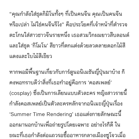
“
คุณกำลังใส่ชุดกิมิโนทั้งๆ ที่เป็นคนจีน คุณเป็นคนจีน
หรือเปล่า ไม่ใช่คนจีนรึไง
”
คือประโยคที่เจ้าหน้าที่ตำรวจ
ตะโกนใส่สาวชาวจีนรายหนึ่ง เธอสวมวิกผมยาวสีบลอนด์
และใส่ชุด
‘
กิโมโน
’
สีขาวที่ตกแต่งด้วยลวดลายดอกไม้สี
แดงและใบไม้สีเขียว
หากพอมีพื้นฐานเกี่ยวกับการ์ตูนอนิเมชันญี่ปุ่นมาบ้าง ก็
คงพอทราบดีว่าสิ่งที่เธอทำอยู่คือการ
‘
คอสเพลย์
’
(cosplay)
ซึ่งเป็นการเลียนแบบตัวละคร หญิงสาวรายนี้
กำลังคอสเพลย์เป็นตัวละครหลักจากอนิเมะญี่ปุ่นเรื่อง
‘Summer Time Rendering’
เธอแต่งกายลักษณะนี้
ออกมานอกบ้านเพื่อถ่ายรูปโดยเฉพาะ อย่างไรก็ดี ใน
ขณะที่เธอกำลังต่อแถวรอซื้ออาหารกลางเมืองซูโจวเมื่อ