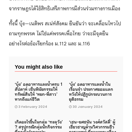
จากราษฎรได้ใช้สิทธิเสรีภาพการมีส่วนร่วมทางการเมือง
ทั้งนี้ บุ้ง
—
เนติพร สเน่ห์สังคม ยืนยันว่า จะเคลื่อนไหวไป
ถามทุกพรรค ไม่ใช่แค่พรรคเพื่อไทย ว่าจะมีจุดยืน
อย่างไรต่อข้อเรียกร้อง ม
.112
และ ม
.116
You might also like
‘บุ้ง’ อดอาหารและน้ำครบ 1
‘บุ้ง’ อดอาหารและน้ำใน
สัปดาห์ เซ็นพินัยกรรมให้
เรือนจำ ประกาศยอมแลก
ทรัพย์สินให้ ‘หยก-พี่สาว’
หวังให้ปฏิรูปกระบวนการ
หากถึงแก่ชีวิต
ยุติธรรม
3 February 2024
30 January 2024
เกิดอะไรขึ้นในกลุ่ม ‘ทะลุวัง’
‘เชน–ยศชนัน วงศ์สวัสดิ์’ ผู้
? สรุปกรณีกลุ่มนักกิจกรรม
เชี่ยวชาญด้านวิศวกรรมชีว
ที่ถูกตั้งคำถามปม
การแพทย์ ที่ขอมายกเครื่อง