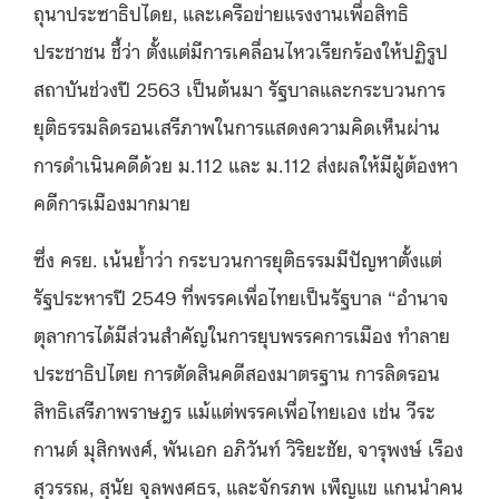
ถุนาประซาธิปไดย
,
และเครือข่ายแรงงานเพื่อสิทธิ
ประชาชน ชี้ว่า ตั้งแต่มีการเคลื่อนไหวเรียกร้องให้ปฏิรูป
สถาบันช่วงปี
2563
เป็นต้นมา รัฐบาลและกระบวนการ
ยุติธรรมลิดรอนเสรีภาพในการแสดงความคิดเห็นผ่าน
การดำเนินคดีด้วย ม
.112
และ ม
.112
ส่งผลให้มีผู้ต้องหา
คดีการเมืองมากมาย
ซึ่ง ครย
.
เน้นย้ำว่า กระบวนการยุติธรรมมีปัญหาตั้งแต่
รัฐประหารปี
2549
ที่พรรคเพื่อไทยเป็นรัฐบาล
“
อำนาจ
ตุลาการได้มีส่วนสำคัญในการยุบพรรคการเมือง ทำลาย
ประชาธิปไตย การตัดสินคดีสองมาตรฐาน การลิดรอน
สิทธิเสรีภาพราษฎร แม้แต่พรรคเพื่อไทยเอง เช่น วีระ
กานต์ มุสิกพงศ์
,
พันเอก อภิวันท์ วิริยะชัย, จารุพงษ์ เรือง
สุวรรณ, สุนัย จุลพงศธร
,
และจักรภพ เพ็ญแข แกนนำคน