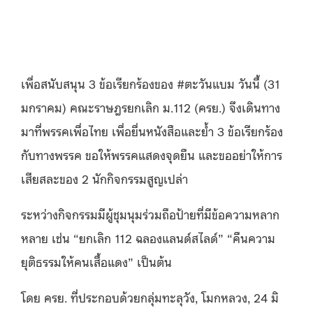
เพื่อสนับสนุน
3
ข้อเรียกร้องของ
#
ตะวันแบม วันนี้
(31
มกราคม
)
คณะราษฎรยกเลิก ม
.112 (
ครย
.)
จึงเดินทาง
มาที่พรรคเพื่อไทย เพื่อยื่นหนังสือและย้ำ
3
ข้อเรียกร้อง
กับทางพรรค ขอให้พรรคแสดงจุดยืน และขออย่าให้การ
เสียสละของ
2
นักกิจกรรมสูญเปล่า
ระหว่างกิจกรรมมีผู้ชุมนุมร่วมถือป้ายที่มีข้อความหลาก
หลาย เช่น
“
ยกเลิก
112
ฉลองแลนด์สไลด์
” “
คืนความ
ยุติธรรมให้คนเสื้อแดง
”
เป็นต้น
โดย ครย
.
ที่ประกอบด้วยกลุ่มทะลุวัง
,
โมกหลวง
, 24
มิ