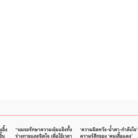
งอิ๊ง
“ผมจะรักษาความเข้มแข็งทั้ง
‘ความผิดหวัง-น้ำตา-กำลังใจ’
ึ้น
ร่างกายและจิตใจ เพื่อใช้เวลา
ความรู้สึกของ ‘คนเสื้อแดง’