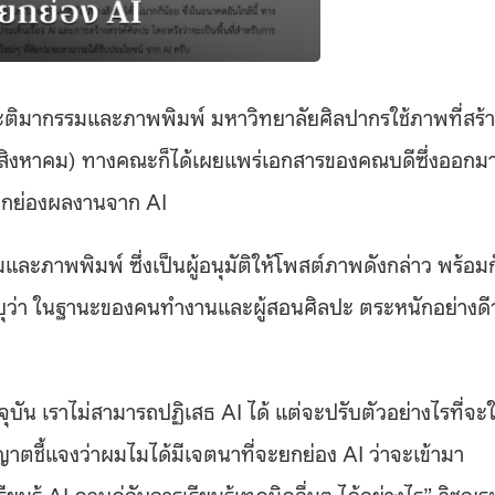
ระติมากรรมและภาพพิมพ์ มหาวิทยาลัยศิลปากรใช้ภาพที่สร้
9 สิงหาคม) ทางคณะก็ได้เผยแพร่เอกสารของคณบดีซึ่งออกม
ายกย่องผลงานจาก AI
ภาพพิมพ์ ซึ่งเป็นผู้อนุมัติให้โพสต์ภาพดังกล่าว พร้อมก
ะบุว่า ในฐานะของคนทำงานและผู้สอนศิลปะ ตระหนักอย่างดีว
ัน เราไม่สามารถปฏิเสธ AI ได้ แต่จะปรับตัวอย่างไรที่จะใ
ุญาตชี้แจงว่าผมไมได้มีเจตนาที่จะยกย่อง AI ว่าจะเข้ามา
รู้ AI ควบคู่กับการเรียนรู้เทคนิคอื่นๆ ได้อย่างไร” วิชญร