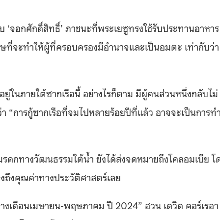
กับ ‘จอกศักดิ์สิทธิ์’ ภาชนะที่พระเยซูทรงใช้รับประทานอาหาร
ิเศษที่จะทำให้ผู้ที่ครอบครองมีอำนาจและเป็นอมตะ เท่ากับว่า
ยู่ในภายใต้ซากเรือนี้ อย่างไรก็ตาม มีผู้คนส่วนหนึ่งกลับไม่
่า “การกู้ซากเรือที่จมไปหลายร้อยปีที่แล้ว อาจจะเป็นการทํ
มรดกทางวัฒนธรรมใต้น้ํา ยังได้ส่งจดหมายถึงโคลอมเบีย โ
ำนึงถึงคุณค่าทางประวัติศาสตร์เลย
ะหว่างเดือนเมษายน-พฤษภาคม ปี 2024” ฮวน เดวิด คอร์เรอา