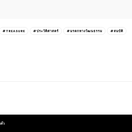
#TREASURE
#ประวัติศาสตร์
#มรดกทางวัฒนธรรม
#สมบัติ
ตัว