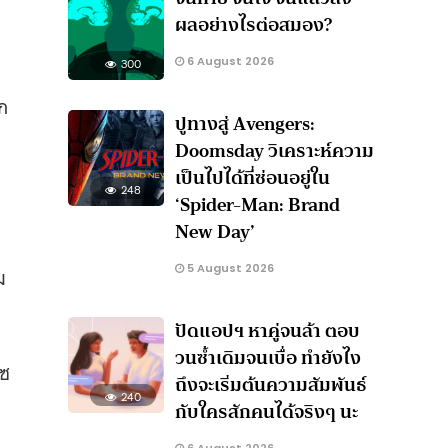
ผลอย่างไรต่อสมอง?
6 August 2026
300
ก
ปูทางสู่ Avengers:
อ
Doomsday วิเคราะห์ความ
เป็นไปได้ที่ซ่อนอยู่ใน
248
‘Spider-Man: Brand
New Day’
5 August 2026
ม
ปัดแอปฯ หาคู่จนล้า ตอบ
วนซ้ำเดิมจนเบื่อ ทำยังไง
เซ
ถึงจะเริ่มต้นความสัมพันธ์
240
กับใครสักคนได้จริงๆ นะ