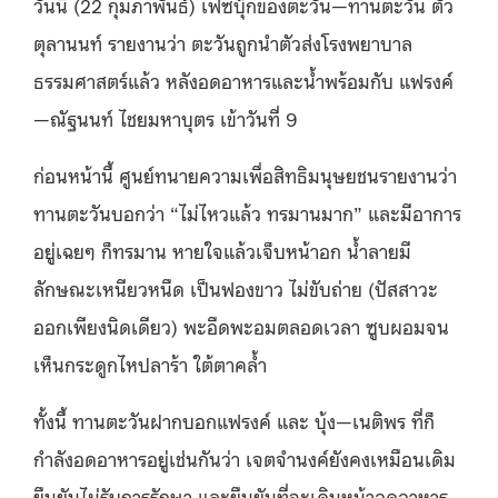
วันนี้
(22
กุมภาพันธ์
)
เฟซบุ๊กของตะวัน
—
ทานตะวัน ตัว
ตุลานนท์ รายงานว่า ตะวันถูกนำตัวส่งโรงพยาบาล
ธรรมศาสตร์แล้ว หลังอดอาหารและน้ำพร้อมกับ แฟรงค์
—
ณัฐนนท์ ไชยมหาบุตร เข้าวันที่
9
ก่อนหน้านี้ ศูนย์ทนายความเพื่อสิทธิมนุษยชนรายงานว่า
ทานตะวันบอกว่า
“
ไม่ไหวแล้ว ทรมานมาก
”
และมีอาการ
อยู่เฉยๆ ก็ทรมาน หายใจแล้วเจ็บหน้าอก น้ำลายมี
ลักษณะเหนียวหนืด เป็นฟองขาว ไม่ขับถ่าย
(
ปัสสาวะ
ออกเพียงนิดเดียว
)
พะอืดพะอมตลอดเวลา ซูบผอมจน
เห็นกระดูกไหปลาร้า ใต้ตาคล้ำ
ทั้งนี้ ทานตะวันฝากบอกแฟรงค์ และ บุ้ง
—
เนติพร ที่ก็
กำลังอดอาหารอยู่เช่นกันว่า เจตจำนงค์ยังคงเหมือนเดิม
ยืนยันไม่รับการรักษา และยืนยันที่จะเดินหน้าอดอาหาร