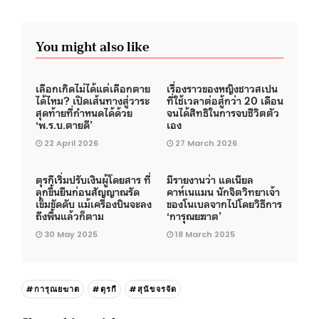
You might also like
เลือกเกิดไม่ได้แต่เลือกตาย
เรื่องราวของหญิงชาวสเปน
ได้ไหม? เปิดเส้นทางสู่วาระ
ที่ใช้เวลาต่อสู้กว่า 20 เดือน
สุดท้ายที่กำหนดได้ด้วย
จนได้สิทธิในการจบชีวิตตัว
‘พ.ร.บ.ตายดี’
เอง
22 April 2026
27 March 2026
ตุรกีเริ่มปรับเงินผู้โดยสาร ที่
มีรายงานว่า แดเนียล
ลุกขึ้นยืนก่อนสัญญาณรัด
คาห์เนแมน นักจิตวิทยาเจ้า
เข็มขัดดับ แม้เครื่องบินจะลง
ของโนเบลจากไปโดยวิธีการ
ถึงพื้นแล้วก็ตาม
‘การุณยฆาต’
30 May 2025
18 March 2025
#การุณยฆาต
#ตุรกี
#สุนัขจรจัด