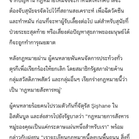
ต้องจับสุนัขจรจัดไปไว้ที่สถานสงเคราะห์ เพื่อฉีดวัคซีน
และทำหมัน ก่อนที่จะหาผู้รับเลี้ยงต่อไป แต่สำหรับสุนัขที่
ป่วยระยะสุดท้าย หรือเสี่ยงต่อปัญหาสุขภาพของมนุษย์ได้
ก็จะถูกทำการุณยฆาต
หลังกฎหมายผ่าน ผู้คนหลายพันคนจัดการประท้วงทั่ว
ตุรกีเพื่อเรียกร้องให้ยกเลิก โดยสมาชิกรัฐสภาฝ่ายค้าน
กลุ่มสวัสดิภาพสัตว์ และกลุ่มอื่นๆ เรียกร่างกฎหมายนี้ว่า
เป็น ‘กฎหมายสังหารหมู่’
ผู้คนหลายร้อยคนไปรวมตัวกันที่จัตุรัส Şişhane ใน
อิสตันบูล และส่งสารไปยังรัฐบาลว่า “กฎหมายการสังหาร
หมู่ของคุณเป็นแค่กระดาษแผ่นหนึ่งสำหรับเรา” พร้อม
กล่าวกับฝูงชน “เราจะเขียนกฎหมายนี้ลงบนพื้นถนน สิ่งที่