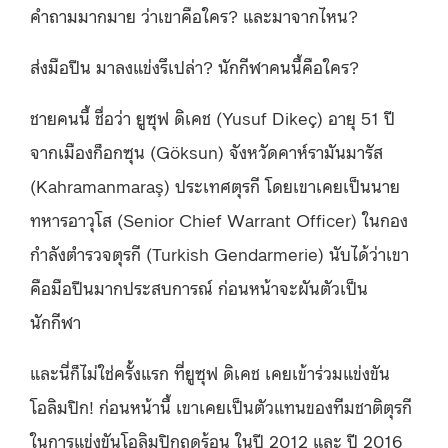
คำถามมากมาย ว่าเขาคือใคร? และมาจากไหน?
ส่งมือปืน มาลงแข่งรึเปล่า? นักกีฬาคนนี้คือใคร?
ชายคนนี้ ชื่อว่า ยูซุฟ ดิเคช (Yusuf Dikeç) อายุ 51 ปี
จากเมืองก็อกซุน (Göksun) จังหวัดคาห์รามันมารัส
(Kahramanmaraş) ประเทศตุรกี โดยเขาเคยเป็นนาย
ทหารอาวุโส (Senior Chief Warrant Officer) ในกอง
กำลังตำรวจตุรกี (Turkish Gendarmerie) นับได้ว่าเขา
คือมือปืนมากประสบการณ์ ก่อนหน้าจะผันตัวเป็น
นักกีฬา
และนี่ก็ไม่ใช่ครั้งแรก ที่ยูซุฟ ดิเคช เคยเข้าร่วมแข่งขัน
โอลิมปิก! ก่อนหน้านี้ เขาเคยเป็นตัวแทนของทีมชาติตุรกี
ในการแข่งขันโอลิมปิกฤดูร้อน ในปี 2012 และ ปี 2016