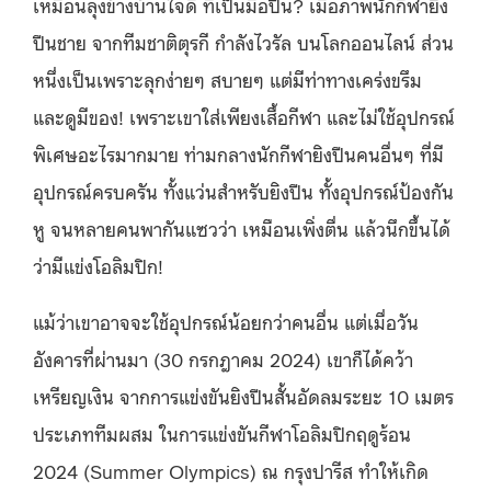
เหมือนลุงข้างบ้านใจดี ที่เป็นมือปืน? เมื่อภาพนักกีฬายิง
ปืนชาย จากทีมชาติตุรกี กำลังไวรัล บนโลกออนไลน์ ส่วน
หนึ่งเป็นเพราะลุกง่ายๆ สบายๆ แต่มีท่าทางเคร่งขรึม
และดูมีของ! เพราะเขาใส่เพียงเสื้อกีฬา และไม่ใช้อุปกรณ์
พิเศษอะไรมากมาย ท่ามกลางนักกีฬายิงปืนคนอื่นๆ ที่มี
อุปกรณ์ครบครัน ทั้งแว่นสำหรับยิงปืน ทั้งอุปกรณ์ป้องกัน
หู จนหลายคนพากันแซวว่า เหมือนเพิ่งตื่น แล้วนึกขึ้นได้
ว่ามีแข่งโอลิมปิก!
แม้ว่าเขาอาจจะใช้อุปกรณ์น้อยกว่าคนอื่น แต่เมื่อวัน
อังคารที่ผ่านมา (30 กรกฎาคม 2024) เขาก็ได้คว้า
เหรียญเงิน จากการแข่งขันยิงปืนสั้นอัดลมระยะ 10 เมตร
ประเภททีมผสม ในการแข่งขันกีฬาโอลิมปิกฤดูร้อน
2024 (Summer Olympics) ณ กรุงปารีส ทำให้เกิด