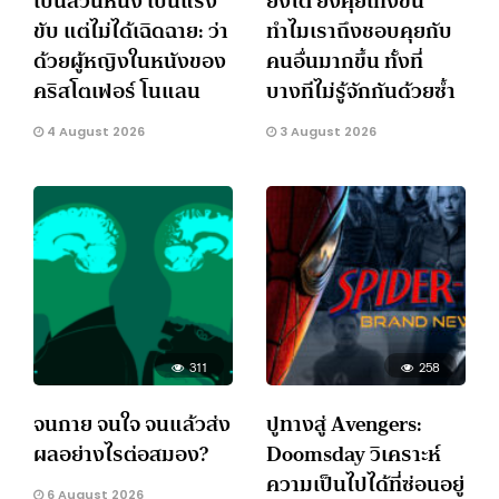
เป็นส่วนหนึ่ง เป็นแรง
ยิ่งโต ยิ่งคุยเก่งขึ้น
ขับ แต่ไม่ได้เฉิดฉาย: ว่า
ทำไมเราถึงชอบคุยกับ
ด้วยผู้หญิงในหนังของ
คนอื่นมากขึ้น ทั้งที่
คริสโตเฟอร์ โนแลน
บางทีไม่รู้จักกันด้วยซ้ำ
4 August 2026
3 August 2026
311
258
จนกาย จนใจ จนแล้วส่ง
ปูทางสู่ Avengers:
ผลอย่างไรต่อสมอง?
Doomsday วิเคราะห์
ความเป็นไปได้ที่ซ่อนอยู่
6 August 2026