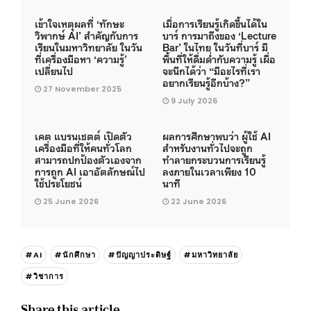
เข้าใจเหตุผลที่ ‘ทักษะ
เมื่อการเรียนรู้เกิดขึ้นได้ใน
วิพากษ์ AI’ สำคัญกับการ
บาร์ การมาถึงของ ‘Lecture
เรียนในมหาวิทยาลัย ในวัน
Bar’ ในไทย ในวันที่บาร์ มี
ที่เครื่องมือหา ‘ความรู้’
พื้นที่ให้ดื่มด่ำกับความรู้ เผื่อ
เปลี่ยนไป
จะนึกได้ว่า “มีอะไรที่เรา
อยากเรียนรู้อีกบ้าง?”
27 November 2025
9 July 2026
เคต แบรนเชตต์ เปิดตัว
ผลการศึกษาพบว่า ผู้ใช้ AI
เครื่องมือที่ให้คนทั่วโลก
สำหรับงานทั่วไปจะถูก
สามารถปกป้องตัวเองจาก
ทำลายกระบวนการเรียนรู้
การถูก AI เอาอัตลักษณ์ไป
ลงภายในเวลาเพียง 10
ใช้ประโยชน์
นาที
25 June 2026
22 June 2026
#AI
#นักศึกษา
#ปัญญาประดิษฐ์
#มหาวิทยาลัย
#วิชาการ
Share this article