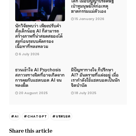
โลก เมื่อปัญญาประดิษฐ์
เป่าหูมนุษย์ให้ก่อเหตุ
ฆาตกรรมแม่ตัวเอง
15 January 2026
นักวิจัยพบว่า เพียงปรับคำ
สั่งเล็กน้อย AI ก็สามารถ
สร้างภาพที่น่าสยดสยองได้
สะท้อนระบบคัดกรอง
เนื้อหาที่หละหลวม
6 July 2026
ชวนเข้าใจ AI Psychosis
มีปัญหาทางใจ ก็ปรึกษา
สภาวะทางจิตที่อาจเกิดจาก
AI? อันตรายที่แฝงอยู่ เมื่อ
การคุยกับแชตบอต AI จน
เรากำลังใช้แชตบอตเป็นนัก
หลงผิด
จิตบำบัด
20 August 2025
18 July 2025
#AI
#CHATGPT
#แชตบอต
Share this article