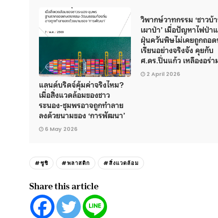
วิพากษ์วาทกรรม ‘ชาวบ้
เผาป่า’ เมื่อปัญหาไฟป่า
ฝุ่นควันพิษไม่เคยถูกถอ
เรียนอย่างจริงจัง คุยกับ
ศ.ดร.ปิ่นแก้ว เหลืองอร่า
2 April 2026
แลนด์บริดจ์คุ้มค่าจริงไหม?
เมื่อสิ่งแวดล้อมของชาว
ระนอง-ชุมพรอาจถูกทำลาย
ลงด้วยนามของ ‘การพัฒนา’
6 May 2026
#ซูชิ
#พลาสติก
#สิ่งแวดล้อม
Share this article