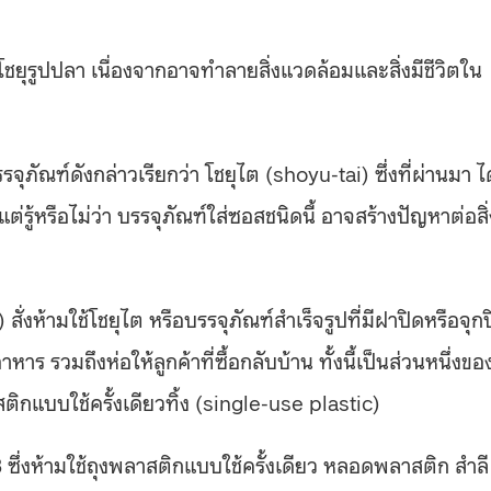
โชยุรูปปลา เนื่องจากอาจทำลายสิ่งแวดล้อมและสิ่งมีชีวิตใน
รจุภัณฑ์ดังกล่าวเรียกว่า โชยุไต (shoyu-tai) ซึ่งที่ผ่านมา ได
่รู้หรือไม่ว่า บรรจุภัณฑ์ใส่ซอสชนิดนี้ อาจสร้างปัญหาต่อสิ่
ั่งห้ามใช้โชยุไต หรือบรรจุภัณฑ์สำเร็จรูปที่มีฝาปิดหรือจุก
าร รวมถึงห่อให้ลูกค้าที่ซื้อกลับบ้าน ทั้งนี้เป็นส่วนหนึ่งขอ
กแบบใช้ครั้งเดียวทิ้ง (single-use plastic)
ึ่งห้ามใช้ถุงพลาสติกแบบใช้ครั้งเดียว หลอดพลาสติก สำลี