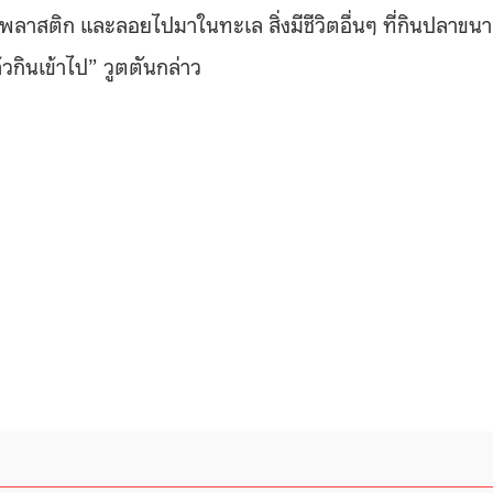
รพลาสติก และลอยไปมาในทะเล สิ่งมีชีวิตอื่นๆ ที่กินปลาขน
้วกินเข้าไป” วูตตันกล่าว