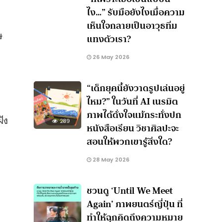
ไง…” รับมือยังไงเมื่อความ
เห็นใจกลายเป็นอาวุธทิ่ม
ษ
แทงตัวเรา?
26 May 2026
“เด็กยุคนี้ยังวาดรูปเล่นอยู่
ไหม?” ในวันที่ AI เนรมิต
ภาพได้ดั่งใจแม้กระทั่งปก
ัง
289
หนังสือเรียน วิชาศิลปะจะ
สอนให้พวกเขารู้สิ่งใด?
28 May 2026
ชวนดู ‘Until We Meet
Again’ ภาพยนตร์ญี่ปุ่น ที่
ทำให้ฉุกคิดถึงความหมาย