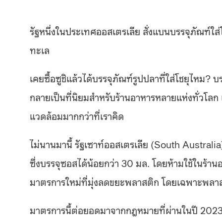
รัฐหนึ่งในประเทศออสเตรเลีย สั่งแบนบรรจุภัณฑ์ใส่
ทะเล
เคยซื้อซูชิแล้วได้บรรจุภัณฑ์รูปปลาที่ใส่โชยุไหม? บร
กลายเป็นที่นิยมสำหรับร้านอาหาร​​หลายแห่งทั่วโลก แต
แวดล้อมมากกว่าที่เราคิด
ไม่นานมานี้ รัฐเซาท์ออสเตรเลีย (South Australia) ส
ซึ่งบรรจุซอสได้น้อยกว่า 30 มล. โดยห้ามใช้ในร้านอาห
มาตรการใหม่ที่มุ่งลดขยะพลาสติก โดยเฉพาะพลาสติ
มาตรการนี้ต่อยอดมาจากกฎหมายที่ผ่านในปี 2023 ซ