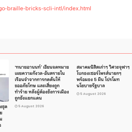
braille-bricks-scli-intl/index.html
‘ทนายอานนท์’ เขียนจดหมาย
สมาคมนิสิตเก่าฯ วิศวะจุฬาฯ
เผยความกังวล-อันตรายใน
โบกธงเซอร์ไพรส์นายกฯ
เรือนจำจากการกดดันให้
พร้อมธง 5 ผืน โปรโมท
ขออภัยโทษ และเสี่ยงถูก
นโยบายรัฐบาล
ทำร้าย หลังผู้ต้องขังการเมือง
5 August 2026
ถูกขังแยกแดน
่งชุด
5 August 2026
วย
น
อ