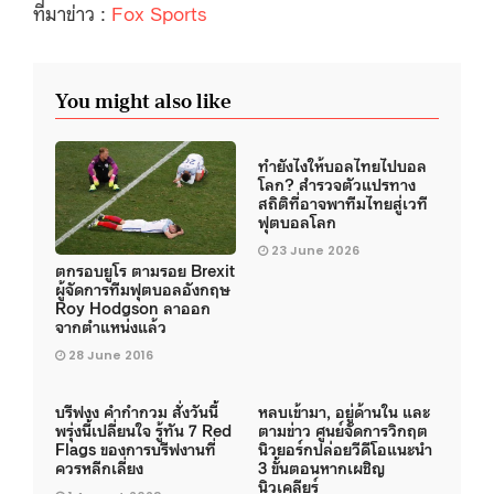
ที่มาข่าว :
Fox Sports
You might also like
ทำยังไงให้บอลไทยไปบอล
โลก? สำรวจตัวแปรทาง
สถิติที่อาจพาทีมไทยสู่เวที
ฟุตบอลโลก
23 June 2026
ตกรอบยูโร ตามรอย Brexit
ผู้จัดการทีมฟุตบอลอังกฤษ
Roy Hodgson ลาออก
จากตำแหน่งแล้ว
28 June 2016
บรีฟงง คำกำกวม สั่งวันนี้
หลบเข้ามา, อยู่ด้านใน และ
พรุ่งนี้เปลี่ยนใจ รู้ทัน 7 Red
ตามข่าว ศูนย์จัดการวิกฤต
Flags ของการบรีฟงานที่
นิวยอร์กปล่อยวีดีโอแนะนำ
ควรหลีกเลี่ยง
3 ขั้นตอนหากเผชิญ
นิวเคลียร์