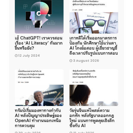
เฮ้ ChatGPT! เราควรสอน
เกาหลีใต้เริ่มออกมาตรการ
เรื่อง ‘AI Literacy’ กันมาก
ป้องกัน นักศึกษาใช้แว่นตา
ขึ้นหรือยัง?
AI โกงข้อสอบ ผู้เชี่ยวชาญชี้
ถึงเวลาปรับรูปแบบการสอบ
12 July 2024
3 August 2026
ทรัมป์เริ่มมองหาทางกำกับ
วัยรุ่นจีนแห่โพสต์ความ
AI หลังปัญญาประดิษฐ์ของ
อกหัก หลังรัฐบาลออกกฎ
OpenAI ทำงานนอกเหนือ
ใหม่ แบนการพูดคุยเชิงลึก
การควบคุม
ซึ้งกับ AI
30 July 2026
21 July 2026