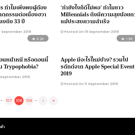
ร ทำไมเพิ่งพบผู้ต้อง
‘ทำยังไงก็ดีไม่พอ’ ทำไมชาว
าตกรรมต่อเนื่องฮวา
Millennials ถึงมีความสุขน้อยกว
่ลงถึง 33 ปี
แม้ประสบความสำเร็จ
 September 2019
Posted On 19 September 2019
6.2K
1.9K
ือนหน้าหนี หรือตอนนี้
Apple มีอะไรใหม่บ้าง? รวมโป
็น Trypophobia?
รดักต์จาก Apple Special Event
2019
 September 2019
Posted On 11 September 2019
›
»
-
107
108
109
-
ตัว