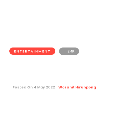
ENTERTAINMENT
2.4K
เปิดมัลติเวิร์ส 5 หมอแปลกๆ ที่ไม่
ได้มีแค่ในจักรวาล Marvel
Posted On 4 May 2022
Woranit Hirunpong
ในจักรวาลของสื่อบันเทิงนั้นมีตัวละคร
หมออยู่มากมาย แต่ถ้าจะพูดถึงหมอแปลก