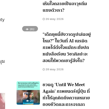
เห็นใจกลายเป็นอาวุธทิ่ม
แทงตัวเรา?
uty
26 May 2026
282
“เด็กยุคนี้ยังวาดรูปเล่นอยู่
ไหม?” ในวันที่ AI เนรมิต
ภาพได้ดั่งใจแม้กระทั่งปก
หนังสือเรียน วิชาศิลปะจะ
สอนให้พวกเขารู้สิ่งใด?
มุม
28 May 2026
ชวนดู ‘Until We Meet
Again’ ภาพยนตร์ญี่ปุ่น ที่
ทำให้ฉุกคิดถึงความหมาย
281
ของชีวิตและการจากลา