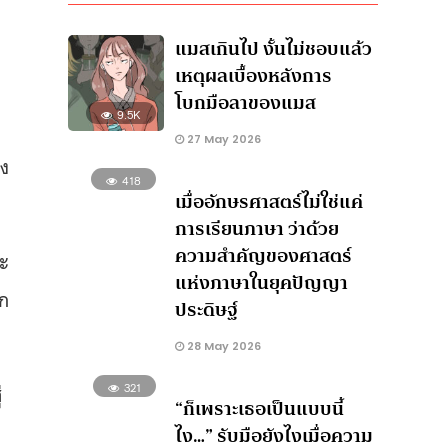
แมสเกินไป งั้นไม่ชอบแล้ว
เหตุผลเบื้องหลังการ
โบกมือลาของแมส
9.5K
27 May 2026
อง
418
เมื่ออักษรศาสตร์ไม่ใช่แค่
การเรียนภาษา ว่าด้วย
ความสำคัญของศาสตร์
าะ
แห่งภาษาในยุคปัญญา
ีก
ประดิษฐ์
28 May 2026
่
321
“ก็เพราะเธอเป็นแบบนี้
ไง…” รับมือยังไงเมื่อความ