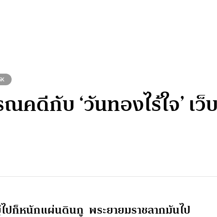
5K
ณคดีกับ ‘วันทองไร้ใจ’ เว็บ
ู่ไปก็หนักแผ่นดินกู พระยายมราชลากมันไป