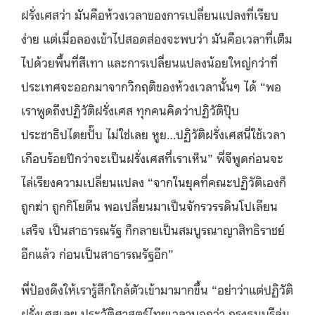
ฝรั่งเศสว่า มันคือห้วงเวลาของการเปลี่ยนแปลงที่เรียบ
ง่าย แต่เมื่อลองเข้าไปสอดส่องจะพบว่า มันคือเวลาที่เต็ม
ไปด้วยพื้นที่สีเทา และการเปลี่ยนแปลงน้อยใหญ่กว่าที่
ประเทศจะออกมาจากวิกฤติของห้วงเวลานั้นๆ ได้ “พอ
เราพูดถึงปฏิวัติฝรั่งเศส ทุกคนคิดว่าปฏิวัติปุ๊บ
ประชาธิปไตยปั๊บ ไม่ใช่เลย หูย…ปฏิวัติฝรั่งเศสนี่ใช้เวลา
เกือบร้อยปีกว่าจะเป็นฝรั่งเศสที่เราเห็น” พี่จีพูดก่อนจะ
ไล่เรียงความเปลี่ยนแปลง “จากในยุคที่คณะปฏิวัติเองก็
ถูกฆ่า ถูกกิโยตีน พอเปลี่ยนมาเป็นจักรวรรดินโปเลียน
เสร็จ เป็นสาธารณรัฐ ก็กลายเป็นสมบูรณาญาสิทธิราชย์
อีกแล้ว ก่อนเป็นสาธารณรัฐอีก”
พี่ป้องดึงให้เรารู้สึกใกล้ตัวเข้ามามากขึ้น “อย่าว่าแต่ปฏิวัติ
ฝรั่งเศสเลย ประวัติศาสตร์ไทยเวลาบอกว่า กรุงธนบุรีล่ม