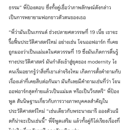
ธรรม” พี่ป้องตอบ ซึ่งทั้งคู่เชื่อว่าภาพลักษณ์ดังกล่าว
เป็นการพยายามฟอกขาวตัวตนของเธอ
“พี่ว่ามันเป็นเทรนด์ ช่วงปลายศตวรรษที่ 19 เนี่ย เขาจะ
รื้อฟื้นประวัติศาสตร์ใหม่ อย่างเช่น โจนออฟอาร์ก ที่เคย
ถูกมองว่าเป็นแม่มดในศตวรรษที่ 19 ซึ่งมันเกิดการตื่นรู้
ทางประวัติศาสตร์ มันกำลังเข้าสู่ยุคของ modernity ไง
คนเริ่มอยากรู้ว่าสิ่งที่เขาเล่าจริงไหม เกิดการตั้งคำถามกับ
เรื่องเล่าที่เคยสืบต่อกันมา มันก็เลยมีคำถามเช่นที่ว่า โจน
ออฟอาร์กสุดท้ายแล้วเป็นแม่มด หรือเป็นวีรสตรี” พี่ป้อง
พูด สันนิษฐานเกี่ยวกับการวางภาพบุคคลสำคัญใน
ประวัติศาสตร์ใหม่ “เช่นเดียวกับพระนางมารี อองตัวแน็
ตก็น่าจะเป็นเช่นนี้” พี่จีพูดเสริม แล้วทั้งคู่ก็ไล่เรียงเรื่องที่