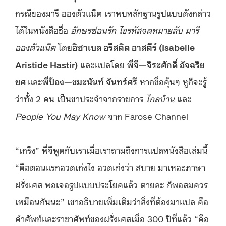
กรณีของมารี อองตัวแน็ต เราพบหลักฐานรูปแบบดังกล่าว
ได้ในหนังสือชื่อ
อักษรซ่อนรัก ไขรหัสจดหมายลับ มารี
อองตัวแน็ต
โดย
อิซาเบล อรีสติด อาสตีร์ (Isabelle
Aristide Hastir)
และแปลโดย
พี่จี—จิระศักดิ์ อัจฉริย
ยศ
และ
พี่ป้อง—ชมะนันท์ จันทร์ศรี
หากชื่อคุ้นๆ หูก็จะรู้
ว่าทั้ง 2 คน เป็นขาประจำจากรายการ
ไกลบ้าน
และ
People You May Know
จาก Farose Channel
“เกร็ง” พี่จีพูดกับเราเมื่อเราถามถึงการแปลหนังสือเล่มนี้
“คือตอนแรกอวดเก่งไง อวดเก่งว่า สบาย มาเหอะภาษา
ฝรั่งเศส พอเจอรูปแบบประโยคแล้ว ตายละ ก็พอสมควร
เหมือนกันนะ” เขาอธิบายเพิ่มเติมว่าสิ่งที่ต้องมาแปล คือ
คำศัพท์และราชาศัพท์ของฝรั่งเศสเมื่อ 300 ปีที่แล้ว “คือ