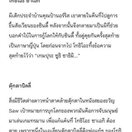
ผีเด็กประจำบ้านคุณป้านอร์ริส เขาตายในคืนที่ไปดูการ
ขึ้นสังเวียนของซินดี้ หลังจากนั้นจึงกลายมาเป็นผีที่ช่วย
บอกคำใบ้ในการกู้โลกให้กับซินดี้ ทั้งคู่คุยกันครั้งสุดท้าย
เป็นภาษาญี่ปุ่น โดยก่อนจากไป โทชิโอะทิ้งข้อความ
สุดท้ายไว้ว่า “เทมปุระ ซูชิ ซาชิมิ…”
ตุ๊กตาบิลลี่
สิ่งมีชีวิตต่างดาวหน้าตาคล้ายตุ๊กตาในหนังสยองขวัญ
Saw เป้าหมายการบุกโลกของพวกมันคือการจับมนุษย์
มาเล่นเกมทรมาน เพื่อแก้แค้นที่ โทชิโอะ ซาเอกิ ต้อง
ตาย เพราะหนึ่งในเอเลี่ยนตุ๊กตาบิลลี่คือพ่อแท้ๆ ของโทชิ