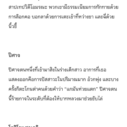
สาปเทปวิดีโอมรณะ พวกเขามีธรรมเนียมการทักทายด้วย
การล็อกคอ บอกลาด้วยการเตะเข้าที่หว่างขา และฉี่ด้วย
นิ้วชี้
ปีศาจ
ปีศาจตนหนึ่งที่เข้ามาสิงในร่างเด็กสาว อาการที่เธอ
แสดงออกคือการปัสสาวะในปริมาณมาก อ้วกพุ่ง และบาง
ครั้งก็ตะโกนต่าคนด้วยคำว่า “แกมันห่วยแตก” ปีศาจตน
นี้ร้ายกาจในระดับที่ต้องให้บาทหลวงมาช่วยขับไล่
โทชิโอะ ซาเอกิ