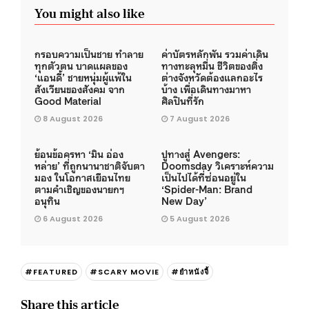
You might also like
กรอบความเป็นชาย ทำลาย
ค่าบัตรหลักพัน รวมค่าเดิน
ทุกตัวตน บาดแผลของ
ทางทะลุหมื่น ชีวิตของติ่ง
‘แอนดี้’ ชายหนุ่มผู้แพ้ใน
ต่างจังหวัดต้องแลกอะไร
สังเวียนของสังคม จาก
บ้าง เพื่อเดินทางมาหา
Good Material
ศิลปินที่รัก
8 August 2026
7 August 2026
ย้อนข้อครหา ‘มิน อ่อง
ปูทางสู่ Avengers:
หล่าย’ ที่ถูกนานาชาติจับตา
Doomsday วิเคราะห์ความ
มอง ในโอกาสเยือนไทย
เป็นไปได้ที่ซ่อนอยู่ใน
ตามคำเชิญของนายกฯ
‘Spider-Man: Brand
อนุทิน
New Day’
6 August 2026
5 August 2026
#FEATURED
#SCARY MOVIE
#ยำหนังจี้
Share this article