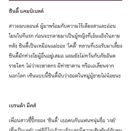
ซินดี้ แคมป์เบลล์
สาวผมบลอนด์ ผู้มาพร้อมกับความไร้เดียงสาและอ่อน
โยนในทีแรก ก่อนจะกลายมาเป็นผู้หญิงที่เข้มแข็งในภาย
หลัง ซินดี้เป็นเหมือนแม่ของ ‘โคดี้’ หลานที่เธอรับมาเลี้ยง
ซินดี้มักห่วงใยผู้อื่นอยู่เสมอ แถมยังไม่หวั่นกับภัยอันต
รายใดๆ ไม่ว่าจะฆาตกร ผีห่าซาตาน หรือเอเลี่ยนจาก
นอกโลก เห็นแบบนี้ซินดี้นับว่าฮอตในหมู่ผู้ชายไม่น้อยนะ
เบรนด้า มีคส์
เพื่อนสาวซี้ปึ๊กของ ‘ซินดี้’ เธอคบกับแฟนหนุ่มชื่อ ‘เรย์’
(ซึ่งเป็นเกย์) แต่ก็มีไปเจ๊าะแจ๊ะและมีความสัมพันธ์กับคน