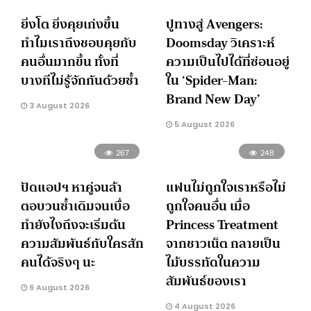
ยิ่งโต ยิ่งคุยเก่งขึ้น
ปูทางสู่ Avengers:
ทำไมเราถึงชอบคุยกับ
Doomsday วิเคราะห์
คนอื่นมากขึ้น ทั้งที่
ความเป็นไปได้ที่ซ่อนอยู่
บางทีไม่รู้จักกันด้วยซ้ำ
ใน ‘Spider-Man:
Brand New Day’
3 August 2026
5 August 2026
267
248
ปัดแอปฯ หาคู่จนล้า
แฟนไม่ถูกใจเราหรือไม่
ตอบวนซ้ำเดิมจนเบื่อ
ถูกใจคนอื่น เมื่อ
ทำยังไงถึงจะเริ่มต้น
Princess Treatment
ความสัมพันธ์กับใครสัก
จากชาวเน็ต กลายเป็น
คนได้จริงๆ นะ
ไม้บรรทัดในความ
สัมพันธ์ของเรา
6 August 2026
4 August 2026