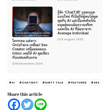
รู้จัก ‘ChatTJB’ แชตบอต
แบบใหม่ ที่เปิดให้ผู้คนได้พูด
คุยกับ AI แต่เบื้องหลังเป็น
มนุษย์ตอบข้อความจริงๆ
และเป็น AI ที่ย่อมาจาก
Average Individual
10 August 2026
โลกกลม แต่ดาว
OnlyFans เหลี่ยม! Sex
Creator เหนื่อยจะตอบ
inbox เลยให้ AI คุยเสียว
กับแฟนคลับแทน
18 December 2024
#AI
#CHATBOT
#DIRTY TALK
#FEATURED
#SEX
Share this article