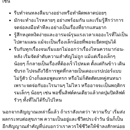
เช่น
รีบทำจนหลงลืมบางอย่างหรือทำผิดพลาดบ่อยๆ
มักจะทำอะไรหลายๆ อย่างพร้อมกัน และเริ่มรู้สึกว่าการ
จดจ่อลงมือทำทีละอย่างเป็นเรื่องที่ยากแสนยาก
รู้สึกหงุดหงิดง่ายและอารมณ์รุนแรงเวลาเจออะไรที่ไม่เป็น
ไปตามแผน แม้จะเป็นเรื่องเล็กน้อยที่พอจะยืดหยุ่นได้
รีบกับทุกเรื่องจนเริ่มแยกไม่ออกว่าเรื่องไหนควรมาก่อน-
หลัง เริ่มจัดลำดับความสำคัญไม่ถูก แม้แต่เรื่องเล็กๆ
น้อยๆ ก็กลายเป็นเรื่องที่ต้องเร็วไปหมด ตั้งแต่กินข้าว เดิน
ขับรถ ไปจนถึงวิธีการพูดที่กลายเป็นเดอะแรปเปอร์แบบ
ไม่รู้ตัว บ้างก็เผลอพูดแทรก หรือไม่ก็ตัดตัดบทคู่สนทนา
เพราะจดจ่อกับอะไรนานๆ ไม่ไหว หรืออาจจะเป็นพฤติกร
รมเล็กๆ น้อยๆ เช่น พอขึ้นลิฟต์คนเดียวแล้วกดปุ่มปิดลิฟต์
รัวๆ ทั้งที่ไม่ได้รีบไปไหน
นอกจากสัญญาณเหล่านี้แล้ว ถ้าเราสังเกตว่า ‘ความรีบ’ เริ่มส่ง
ผลกระทบต่อสุขภาพ ความเป็นอยู่และชีวิตประจำวัน นั่นก็เป็น
อีกสัญญาณสำคัญที่บ่งบอกว่าเราควรใช้ชีวิตให้ช้าลงสักหน่อย