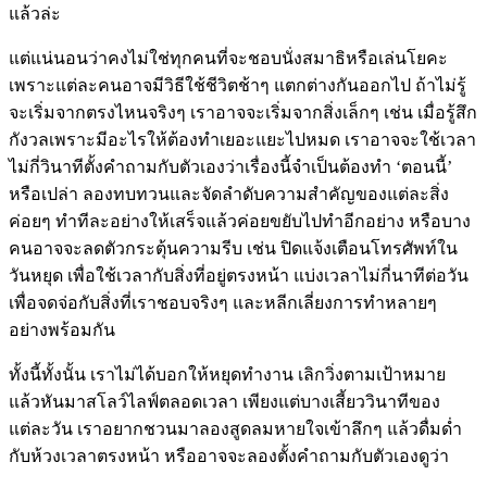
แล้วล่ะ
แต่แน่นอนว่าคงไม่ใช่ทุกคนที่จะชอบนั่งสมาธิหรือเล่นโยคะ
เพราะแต่ละคนอาจมีวิธีใช้ชีวิตช้าๆ แตกต่างกันออกไป ถ้าไม่รู้
จะเริ่มจากตรงไหนจริงๆ เราอาจจะเริ่มจากสิ่งเล็กๆ เช่น เมื่อรู้สึก
กังวลเพราะมีอะไรให้ต้องทำเยอะแยะไปหมด เราอาจจะใช้เวลา
ไม่กี่วินาทีตั้งคำถามกับตัวเองว่าเรื่องนี้จำเป็นต้องทำ ‘ตอนนี้’
หรือเปล่า ลองทบทวนและจัดลำดับความสำคัญของแต่ละสิ่ง
ค่อยๆ ทำทีละอย่างให้เสร็จแล้วค่อยขยับไปทำอีกอย่าง หรือบาง
คนอาจจะลดตัวกระตุ้นความรีบ เช่น ปิดแจ้งเตือนโทรศัพท์ใน
วันหยุด เพื่อใช้เวลากับสิ่งที่อยู่ตรงหน้า แบ่งเวลาไม่กี่นาทีต่อวัน
เพื่อจดจ่อกับสิ่งที่เราชอบจริงๆ และหลีกเลี่ยงการทำหลายๆ
อย่างพร้อมกัน
ทั้งนี้ทั้งนั้น เราไม่ได้บอกให้หยุดทำงาน เลิกวิ่งตามเป้าหมาย
แล้วหันมาสโลว์ไลฟ์ตลอดเวลา เพียงแต่บางเสี้ยววินาทีของ
แต่ละวัน เราอยากชวนมาลองสูดลมหายใจเข้าลึกๆ แล้วดื่มด่ำ
กับห้วงเวลาตรงหน้า หรืออาจจะลองตั้งคำถามกับตัวเองดูว่า