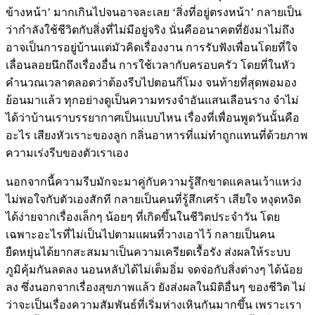
ข้างหน้า’ มากเกินไปจนอาจละเลย ‘สิ่งที่อยู่ตรงหน้า’ กลายเป็น
ว่ากำลังใช้ชีวิตกับสิ่งที่ไม่มีอยู่จริง นั่นคืออนาคตที่ยังมาไม่ถึง
อาจเป็นการอยู่บ้านแต่มัวคิดเรื่องงาน การรับฟังเพื่อนโดยที่ใจ
เลื่อนลอยนึกถึงเรื่องอื่น การใช้เวลากับครอบครัว โดยที่ในหัว
คำนวณเวลาตลอดว่าต้องรีบไปตอนกี่โมง จนท้ายที่สุดพอมอง
ย้อนมาแล้ว ทุกอย่างดูเป็นความทรงจำอันแสนเลือนราง จำไม่
ได้ว่าบ้านเราบรรยากาศเป็นแบบไหน เรื่องที่เพื่อนพูดวันนั้นคือ
อะไร เสียงหัวเราะของลูก กลิ่นอาหารที่แม่ทำถูกแทนที่ด้วยภาพ
ความเร่งรีบของตัวเราเอง
นอกจากนี้ความรีบมักจะมาคู่กับความรู้สึกขาดแคลนเว้าแหว่ง
ไม่พอใจกับตัวเองสักที กลายเป็นคนที่รู้สึกเศร้า เสียใจ หงุดหงิด
ได้ง่ายจากเรื่องเล็กๆ น้อยๆ ที่เกิดขึ้นในชีวิตประจำวัน โดย
เฉพาะอะไรที่ไม่เป็นไปตามแผนที่วางเอาไว้ กลายเป็นคน
ยืดหยุ่นได้ยากสะสมมาเป็นความเครียดเรื้อรัง ส่งผลให้ระบบ
ภูมิคุ้มกันลดลง นอนหลับได้ไม่เต็มอิ่ม จดจ่อกับสิ่งต่างๆ ได้น้อย
ลง ซึ่งนอกจากเรื่องสุขภาพแล้ว ยังส่งผลในมิติอื่นๆ ของชีวิต ไม่
ว่าจะเป็นเรื่องความสัมพันธ์ที่เริ่มห่างเหินกันมากขึ้น เพราะเรา