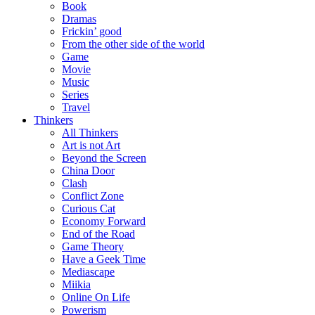
Book
Dramas
Frickin’ good
From the other side of the world
Game
Movie
Music
Series
Travel
Thinkers
All Thinkers
Art is not Art
Beyond the Screen
China Door
Clash
Conflict Zone
Curious Cat
Economy Forward
End of the Road
Game Theory
Have a Geek Time
Mediascape
Miikia
Online On Life
Powerism