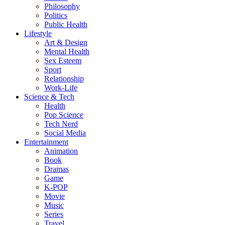
Philosophy
Politics
Public Health
Lifestyle
Art & Design
Mental Health
Sex Esteem
Sport
Relationship
Work-Life
Science & Tech
Health
Pop Science
Tech Nerd
Social Media
Entertainment
Animation
Book
Dramas
Game
K-POP
Movie
Music
Series
Travel