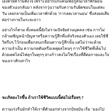
เองด้วยความตั้งใจ เพราะอยากแก้แค้นเพื่อกู้คืนเวลาพักผ่อน
ของตัวเองกลับมา หลังจากวุ่นวายกับความรับผิดชอบในแต่ละ
วัน เลยกลายเป็นเพิ่มเวลาพักด้วย ‘การลดเวลานอน’ ซึ่งส่งผลเสีย
ต่อร่างกายในระยะยาว
อย่างไรก็ตาม ทั้งหมดนี้ยังไม่รวมปัจจัยส่วนบุคคล เช่น การไม่
กล้าเผชิญหน้าปัญหาหรือความรู้สึกที่แท้จริงของตัวเอง เลยใช้ชี
วิตรีบๆ ไว้ก่อนเพื่อกลบเกลื่อนความรู้สึกนั้น แต่ไม่ว่าจะด้วย
ความจำเป็น ความกดดันหรือเหตุผลไหนๆ การใช้ชีวิตที่เต็มไป
ด้วยเดดไลน์ไฟลุกในทุกๆ ย่างก้าวคงไม่ใช่เรื่องที่ดีต่อกายและใจ
ของเราสักเท่าไร
จะเกิดอะไรขึ้น ถ้าเราใช้ชีวิตแบบนี้ต่อไปเรื่อยๆ ?
ความเร่งรีบมักทำให้เราตีตัวออกห่างจากปัจจุบัน เริ่ม ‘มองไป