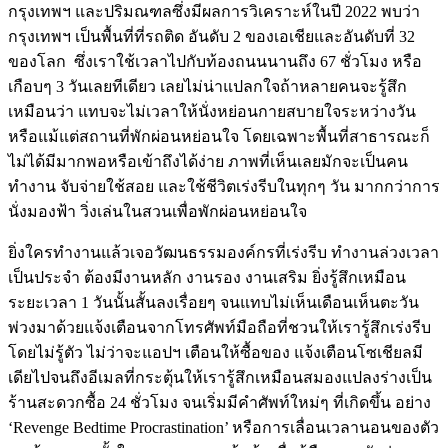
กรุงเทพฯ และปริมณฑลซึ่งมีผลการวิเคราะห์ในปี 2022 พบว่า
กรุงเทพฯ เป็นพื้นที่ที่รถติด อันดับ 2 ของเอเชียและอันดับที่ 32
ของโลก ซึ่งเราใช้เวลาไปกับท้องถนนนานถึง 67 ชั่วโมง หรือ
เกือบๆ 3 วันเลยทีเดียว เลยไม่น่าแปลกใจถ้าหลายคนจะรู้สึก
เหมือนว่า แทบจะไม่เวลาให้นั่งหย่อนกายสบายใจระหว่างวัน
หรือแม้แต่สถานที่พักผ่อนหย่อนใจ โดยเฉพาะพื้นที่สาธารณะก็
ไม่ได้มีมากพอหรือเข้าถึงได้ง่าย ภาพที่เห็นเลยมักจะเป็นคน
ทำงาน จับจ่ายใช้สอย และใช้ชีวิตเร่งรีบในทุกๆ วัน มากกว่าการ
นั่งมองฟ้า วิ่งเล่นในสวนเพื่อพักผ่อนหย่อนใจ
ยิ่งใครทำงานแล้วเจอวัฒนธรรมองค์กรที่เร่งรีบ ทำงานล่วงเวลา
เป็นประจำ ต้องมีงานหลัก งานรอง งานเสริม ยิ่งรู้สึกเหมือน
ระยะเวลา 1 วันนั้นสั้นลงเรื่อยๆ จนแทบไม่เห็นเดือนเห็นตะวัน
พ่วงมาด้วยแจ้งเตือนจากโทรศัพท์มือถือที่ชวนให้เรารู้สึกเร่งรีบ
โดยไม่รู้ตัว ไม่ว่าจะแอปฯ เตือนให้ซื้อของ แจ้งเตือนโซเชียลมี
เดียไปจนถึงอีเมลที่กระตุ้นให้เรารู้สึกเหมือนสมองแปลงร่างเป็น
ร้านสะดวกซื้อ 24 ชั่วโมง จนเริ่มมีคำศัพท์ใหม่ๆ ที่เกิดขึ้น อย่าง
‘Revenge Bedtime Procrastination’ หรือการเลื่อนเวลานอนของตัว