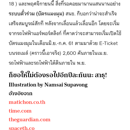
18 ) และพฤศจิกายนนี้ สิ่งที่รอคอยมานานแสนนานอย่าง
ระบบตั๋วร่วม (บัตรแมงมุม)
สนข. ก็บอกว่าน่าจะสำเร็จ
เสร็จสมบูรณ์สักที หลังจากเลื่อนแล้วเลื่อนอีก โดยจะเริ่ม
จากรถไฟฟ้าแอร์พอร์ตลิงก์ ที่คาดว่าจะสามารถเริ่มเปิดใช้
บัตรแมงมุมในเดือนมิ.ย.-ก.ค. 61 ตามมาด้วย E-Ticket
บนรถเมล์ (คราวนี้เอาจริง) 2,600 คันภายในเม.ย.
รถไฟฟ้าและรถไฟฟ้าใต้ดินภายใน พ.ย.
ก็ขอให้ไม่ต้องรอไปอีกปีละกันนะ สาธุ!
Illustration by Namsai Supavong
อ้างอิงจาก
matichon.co.th
time.com
theguardian.com
spaceth.co