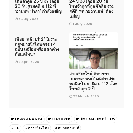
โทษจำคุก 26 ปี 37 เดือน
24 ปี 33 เดือน 20 วัน
20 วัน รวมคดี ม.112 ที่
โทษจำคุกที่ถูกตัดสิน รวม
‘อานนท์ นำภา’ กำลังเผชิญ
คดีที่ ‘ทนายอานนท์’ ต้อง
เผชิญ
8 July 2025
1 July 2025
เทียบ ‘คดี ม.112’ ในร่าง
กฎหมายนิรโทษกรรม 4
ฉบับ เหมือนหรือแตกต่าง
กันแค่ไหน?
9 April 2025
ศาลเชียงใหม่ พิพากษา
‘ทนายอานนท์’ คดีปราศรัย
หอศิลป์ มช. ผิด ม.112 ต้อง
โทษจำคุก 2 ปี
27 March 2025
#ARNON NAMPA
#FEATURED
#LÈSE MAJESTÉ LAW
#UN
#การเมืองไทย
#ทนายอานนท์