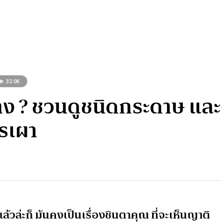
32.0K
บ้าง ? ชวนดูชนิดกระดาษ 
รเผา
วล่ะก็ มันคงเป็นเรื่องชินตาคุณ ที่จะเห็นญาติ