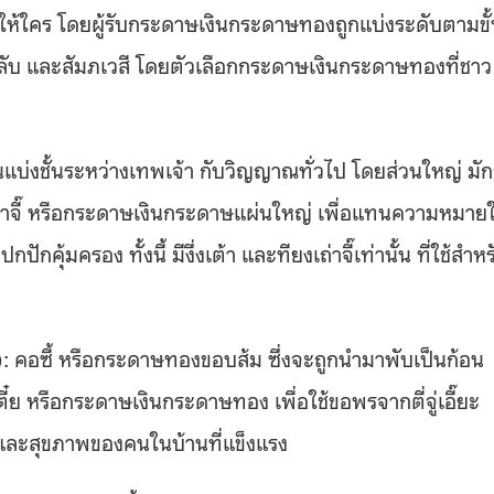
ให้ใคร โดยผู้รับกระดาษเงินกระดาษทองถูกแบ่งระดับตามขั
ล่วงลับ และสัมภเวสี โดยตัวเลือกกระดาษเงินกระดาษทองที่ชาว
บ่งชั้นระหว่างเทพเจ้า กับวิญญาณทั่วไป โดยส่วนใหญ่ มั
งเถ่าจี๊ หรือกระดาษเงินกระดาษแผ่นใหญ่ เพื่อแทนความหมาย
ุ้มครอง ทั้งนี้ มีงึ่งเต้า และทียงเถ่าจี๊เท่านั้น ที่ใช้สำหร
ยะ): คอซี้ หรือกระดาษทองขอบส้ม ซึ่งจะถูกนำมาพับเป็นก้อน
ี๋ย หรือกระดาษเงินกระดาษทอง เพื่อใช้ขอพรจากตี่จู่เอี๊ยะ
ุข และสุขภาพของคนในบ้านที่แข็งแรง