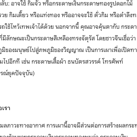
ับ: อาจใช้ กิมจั้ว หรือกระดาษเงินกระดาษทองรูปดอกไม้
ย กิมเตี๊ยว หรือแท่งทอง หรืออาจจะใช้ ตั่วกิม หรือตำลึง
ถใช้ไหว้เทพเจ้าได้ด้วย นอกจากนี้ คุณอาจคุ้นตากับ กระด
ที่มีลักษณะเป็นกระดาษสีเหลืองทรงจัตุรัส โดยชาวจีนเชื่อว่า
ูมิของมนุษย์ไปสู่ภพภูมิของวิญญาณ เป็นการเผาเพื่อเปิดท
อีกที เช่น กระดาษเสื้อผ้า ธนบัตรสวรรค์ โทรศัพท์
ณ์ยุคปัจจุบัน)
อเรา
างมลภาวะทางอากาศ การเผานี้อาจมีส่วนต่อการสร้างผลกระ
องร้านขายกระดาษเงินกระดาษทองพบว่า กระดาษเงิน