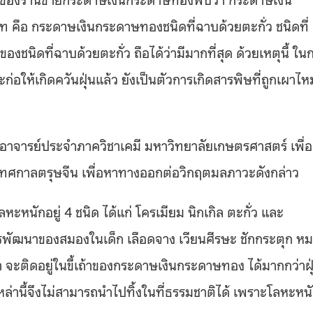
คือ กระดาษเงินกระดาษทองชนิดที่ฉาบด้วยตะกั่ว ชนิดที่
งชนิดที่ฉาบด้วยตะกั่ว ถือได้ว่ามีมากที่สุด ด้วยเหตุนี้ ใน
ให้เกิดควันฝุ่นแล้ว ยังเป็นตัวการเกิดสารพิษที่ถูกเผาไหม
 อาจารย์ประจำภาควิชาเคมี มหาวิทยาลัยเกษตรศาสตร์ เพื่อ
เทศกาลตรุษจีน เพื่อหาทางออกต่อวิกฤตมลภาวะดังกล่าว
ลหะหนักอยู่ 4 ชนิด ได้แก่ โครเมียม นิกเกิล ตะกั่ว และ
ารพัฒนาของสมองในเด็ก เลือดจาง
เวียนศีรษะ ชักกระตุก ห
 จะติดอยู่ในขี้เถ้าของกระดาษเงินกระดาษทอง ได้มากกว่าฝุ
านี้จึงไม่สามารถนำไปทิ้งในที่ธรรมชาติได้ เพราะโลหะหน