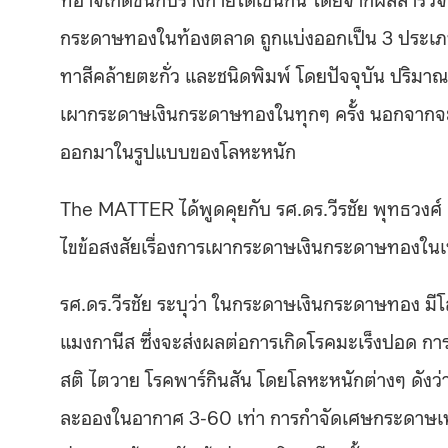
กระดาษทองในท้องตลาด ถูกแบ่งออกเป็น 3 ประเภท 
ทาสีคล้ายตะกั่ว และชนิดพิมพ์ โดยปัจจุบัน ปริมาณขอ
เผากระดาษเงินกระดาษทองในทุกๆ ครั้ง นอกจากจะก่อ
ออกมาในรูปแบบของโลหะหนัก
The MATTER ได้พูดคุยกับ รศ.ดร.วีรชัย พุทธวงศ์
ไขข้อสงสัยเรื่องการเผากระดาษเงินกระดาษทองใน
รศ.ดร.
วีรชัย ระบุว่า ในกระดาษเงินกระดาษทอง มี
โ
แมงกานีส ซึ่งจะส่งผลต่อการเกิดโรคมะเร็งปอด ก
สติ
ไตวาย โรคพาร์กินสัน โดยโลหะหนักต่างๆ ดังว่า
ละอองในอากาศ 3-60 เท่า การกำจัดเศษกระดาษเหล่