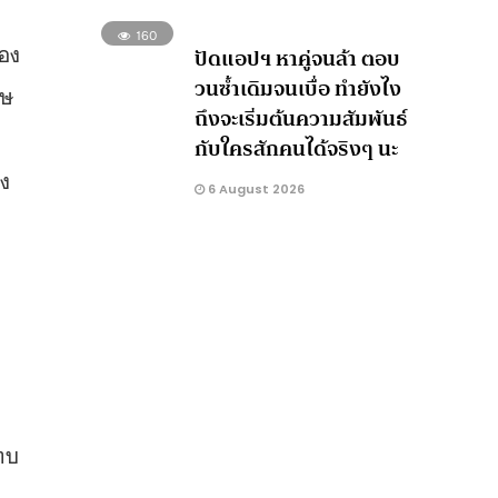
160
ทอง
ปัดแอปฯ หาคู่จนล้า ตอบ
วนซ้ำเดิมจนเบื่อ ทำยังไง
าษ
ถึงจะเริ่มต้นความสัมพันธ์
กับใครสักคนได้จริงๆ นะ
าง
6 August 2026
ทบ