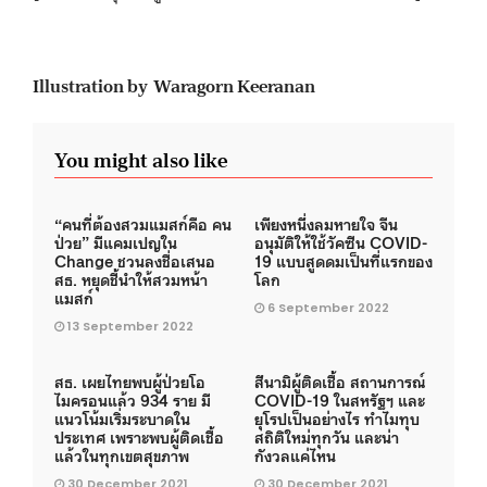
Illustration by Waragorn Keeranan
You might also like
“คนที่ต้องสวมแมสก์คือ คน
เพียงหนึ่งลมหายใจ จีน
ป่วย” มีแคมเปญใน
อนุมัติให้ใช้วัคซีน COVID-
Change ชวนลงชื่อเสนอ
19 แบบสูดดมเป็นที่แรกของ
สธ. หยุดชี้นำให้สวมหน้า
โลก
แมสก์
6 September 2022
13 September 2022
สธ. เผยไทยพบผู้ป่วยโอ
สึนามิผู้ติดเชื้อ สถานการณ์
ไมครอนแล้ว 934 ราย มี
COVID-19 ในสหรัฐฯ และ
แนวโน้มเริ่มระบาดใน
ยุโรปเป็นอย่างไร ทำไมทุบ
ประเทศ เพราะพบผู้ติดเชื้อ
สถิติใหม่ทุกวัน และน่า
แล้วในทุกเขตสุขภาพ
กังวลแค่ไหน
30 December 2021
30 December 2021