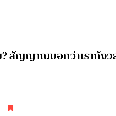
ม? สัญญาณบอกว่าเรากังวลใ