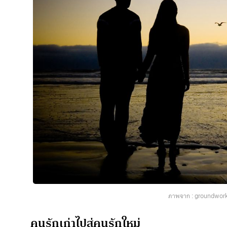
ภาพจาก : groundwor
คนรักเก่าไปสู่คนรักใหม่