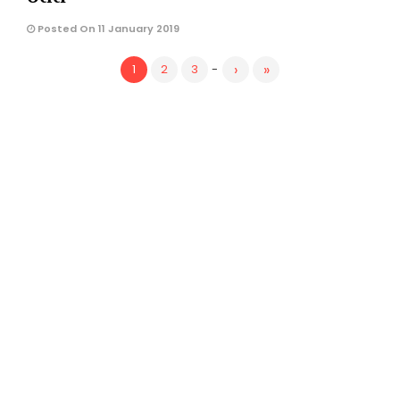
Posted On 11 January 2019
›
»
1
2
3
-