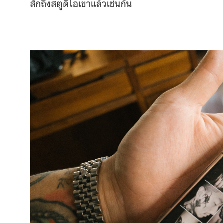
สักถึงสตูดิโอเขาแล้วเช่นกัน