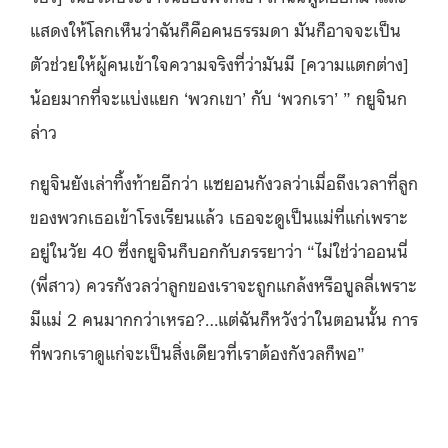
แสดงให้โลกเห็นว่าฉันก็คือคนธรรมดา มันก็อาจจะเป็น
ตัวช่วยให้ผู้คนเข้าใจความจริงที่ว่ามันมี [ความแตกต่าง]
น้อยมากที่จะแบ่งแยก ‘พวกเขา’ กับ ‘พวกเรา’ ” กยูจินก
ล่าว
กยูจินยังเล่าทิ้งท้ายอีกว่า แซยอนกังวลว่าเมื่อถึงเวลาที่ลูก
ของพวกเธอเข้าโรงเรียนแล้ว เธอจะดูเป็นแม่ที่แก่เพราะ
อยู่ในวัย 40 ซึ่งกยูจินก็บอกกับภรรยาว่า “ไม่ใช่ว่าออนนี่
(พี่สาว) ควรกังวลว่าลูกของเราจะถูกแกล้งหรือบูลลี่เพราะ
มีแม่ 2 คนมากกว่าเหรอ?…แต่ฉันก็หวังว่าในตอนนั้น การ
ที่พวกเราดูแก่จะเป็นสิ่งเดียวที่เราต้องกังวลก็พอ”