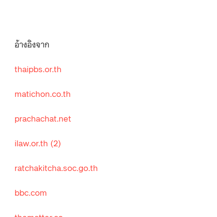
อ้างอิงจาก
thaipbs.or.th
matichon.co.th
prachachat.net
ilaw.or.th
(2)
ratchakitcha.soc.go.th
bbc.com
thematter.co