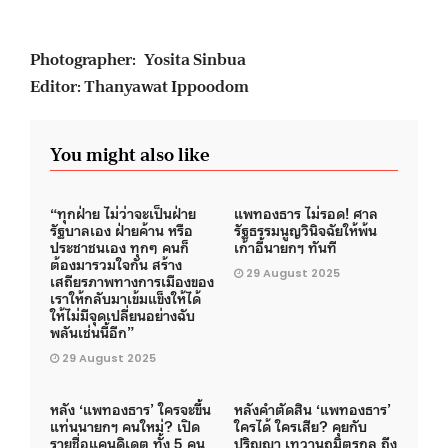
Photographer: Yosita Sinbua
Editor: Thanyawat Ippoodom
You might also like
“ทุกฝ่าย ไม่ว่าจะเป็นฝ่าย
แพทองธาร ไม่รอด! ศาล
รัฐบาลเอง ฝ่ายค้าน หรือ
รัฐธรรมนูญวินิจฉัยให้พ้น
ประชาชนเอง ทุกๆ คนก็
เก้าอี้นายกฯ ทันที
ต้องมารวมใจกัน สร้าง
29 August 2025
เสถียรภาพทางการเมืองของ
เราให้กลับมาเข้มแข็งให้ได้
ให้ไม่มีจุดเปลี่ยนอย่างฉับ
พลันเช่นนี้อีก”
29 August 2025
หลัง ‘แพทองธาร’ ใครจะขึ้น
หลังคำตัดสิน ‘แพทองธาร’
แท่นนายกฯ คนใหม่? เปิด
ใครได้ ใครเสีย? คุยกับ
รายชื่อแคนดิเดต ทั้ง 5 คน
ปริญญา เทวานฤมิตรกุล ถึง