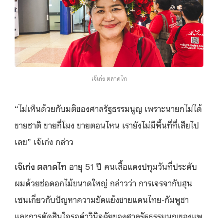
เจ๊เก่ง ตลาดไท
“ไม่เห็นด้วยกับมติของศาลรัฐธรรมนูญ เพราะนายกไม่ได้
ขายชาติ ขายกี่โมง ขายตอนไหน เรายังไม่มีพื้นที่ที่เสียไป
เลย” เจ๊เก่ง กล่าว
เจ๊เก่ง ตลาดไท
อายุ 51 ปี คนเสื้อแดงปทุมวันที่ประดับ
ผมด้วยช่อดอกไม้ขนาดใหญ่ กล่าวว่า การเจรจากับฮุน
เซนเกี่ยวกับปัญหาความขัดแย้งชายแดนไทย-กัมพูชา
และการตัดสินใจรอคำวินิจฉัยของศาลรัฐธรรมนูญของแพ