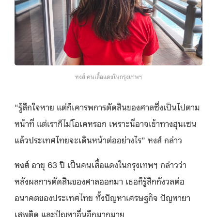
หงส์ คนเสื้อแดงในกรุงเทพฯ
“รู้สึกใจหาย แต่ก็เคารพการตัดสินของศาลซึ่งเป็นไปตาม
หน้าที่ แต่เราก็ไม่โอเคหรอก เพราะนี่อาจเข้าทางฮุนเซน
แล้วประเทศไทยจะเดินหน้าต่ออย่างไร” หงส์ กล่าว
หงส์
อายุ 63 ปี เป็นคนเสื้อแดงในกรุงเทพฯ กล่าวว่า
หลังผลการตัดสินของศาลออกมา เธอก็รู้สึกกังวลต่อ
อนาคตของประเทศไทย ทั้งปัญหาเศรษฐกิจ ปัญหายา
เสพติด และปัญหาอื่นอีกมากมาย