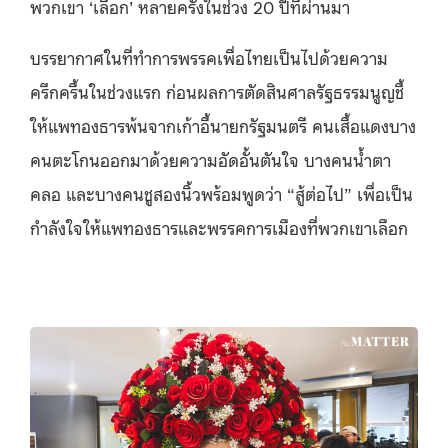
พวกเขา ‘เลือก’ หลายครั้งในช่วง 20 ปีที่ผ่านมา
บรรยากาศในที่ทำการพรรคเพื่อไทยเป็นไปด้วยความ
ครึกครื้นในช่วงแรก ก่อนผลการตัดสินศาลรัฐธรรมนูญชี้
ให้แพทองธารพ้นจากเก้าอี้นายกรัฐมนตรี คนเสื้อแดงบาง
คนตะโกนออกมาด้วยความอัดอั้นตันใจ บางคนน้ำตา
คลอ และบางคนชูสองนิ้วพร้อมพูดว่า “สู้ต่อไป” เพื่อเป็น
กำลังใจให้แพทองธารและพรรคการเมืองที่พวกเขาเลือก