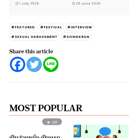
1 July 2026
26 June 2026
#FEATURED
#FESTIVAL
#INTERVIEW
#SEXUAL HARASSMENT
#SONGKRAN
Share this article
MOST POPULAR
335
เป็นส่วนหนึ่ง เป็นแรง