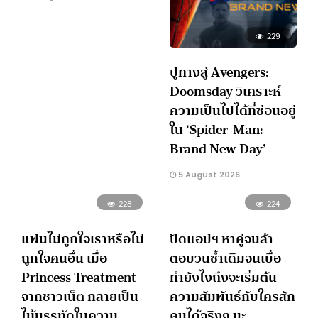
229
ปูทางสู่ Avengers:
Doomsday วิเคราะห์
ความเป็นไปได้ที่ซ่อนอยู่
ใน ‘Spider-Man:
Brand New Day’
5 August 2026
228
224
แฟนไม่ถูกใจเราหรือไม่
ปัดแอปฯ หาคู่จนล้า
ถูกใจคนอื่น เมื่อ
ตอบวนซ้ำเดิมจนเบื่อ
Princess Treatment
ทำยังไงถึงจะเริ่มต้น
จากชาวเน็ต กลายเป็น
ความสัมพันธ์กับใครสัก
ไม้บรรทัดในความ
คนได้จริงๆ นะ