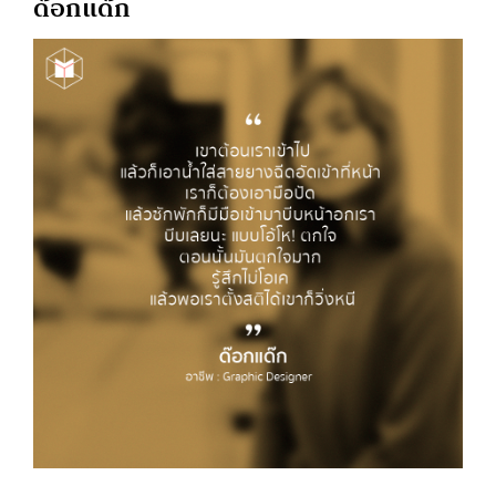
ด๊อกแด๊ก