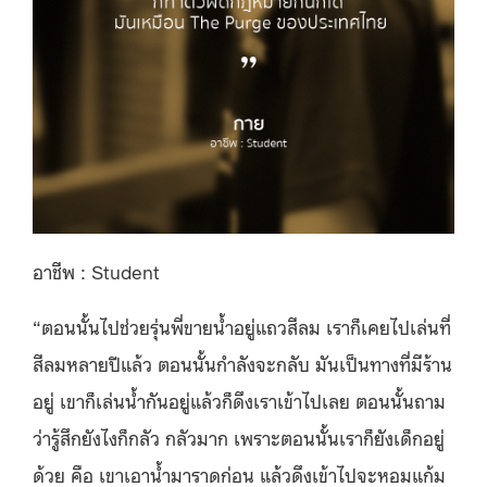
อาชีพ : Student
“ตอนนั้นไปช่วยรุ่นพี่ขายน้ำอยู่แถวสีลม เราก็เคยไปเล่นที่
สีลมหลายปีแล้ว ตอนนั้นกำลังจะกลับ มันเป็นทางที่มีร้าน
อยู่ เขาก็เล่นน้ำกันอยู่แล้วก็ดึงเราเข้าไปเลย ตอนนั้นถาม
ว่ารู้สึกยังไงก็กลัว กลัวมาก เพราะตอนนั้นเราก็ยังเด็กอยู่
ด้วย คือ เขาเอาน้ำมาราดก่อน แล้วดึงเข้าไปจะหอมแก้ม