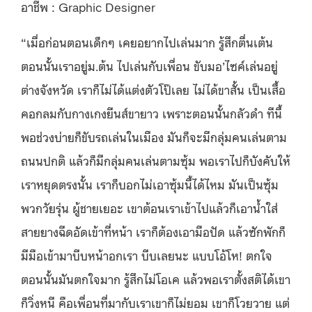
อาชีพ : Graphic Designer
“เมื่อก่อนตอนเด็กๆ เคยอยากไปเล่นมาก รู้สึกตื่นเต้น
ตอนนั้นเราอยู่ม.ต้น ไปเล่นกับเพื่อน ขับมอ’ไซค์เล่นอยู่
ต่างจังหวัด เราก็ไม่ได้แต่งตัวโป๊เลย ไม่ได้ขาสั้น เป็นเสื้อ
คอกลมกับกางเกงยีนส์ขายาว เพราะตอนนั้นกลัวดำ ทีนี้
พอช่วงบ่ายก็ขับรถเล่นในเมือง มันก็จะมีกลุ่มคนเล่นตาม
ถนนปกติ แล้วก็มีกลุ่มคนเล่นตามซุ้ม พอเราไปก็บังคับให้
เราหยุดตรงนั้น เราก็บอกไม่เอาซุ้มนี้ได้ไหม มันเป็นซุ้ม
พวกวัยรุ่น ผู้ชายเยอะ เขาต้อนเราเข้าไปแล้วก็เอาน้ำใส่
สายยางฉีดอัดเข้าที่หน้า เราก็ต้องเอามือปัด แล้วซักพักก็
มีมือเข้ามาบีบหน้าอกเรา บีบเลยนะ แบบโอ้โห! ตกใจ
ตอนนั้นมันตกใจมาก รู้สึกไม่โอเค แล้วพอเราตั้งสติได้เขา
ก็วิ่งหนี คือเพื่อนที่มากับเราเขาก็ไม่ยอม เขาก็โวยวาย แต่