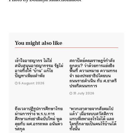
You might also like
เข้าใจอาชญากร ไม่ใช่
สถาปัตย์คณะราษฎร์กำลัง
สนับสนุนอาชญากรรม รัฐไม่
ถูกลบ? ว่าด้วยการแย่งชิง
อาจทิ้งให้ ‘บ้าน’ แก้ไข
พื้นที่ ความหมาย ความทรง
ปัญหาเพียงลำพัง
จำ ของประชาธิปไตยบน
ถนนราชดำเนิน กับ ศ.ชาตรี
5 August 2026
ประกิตนนทการ
31 July 2026
ถึงเวลาปฏิรูปการศึกษาไทย
‘พวกเขาตายจากสังคมไป
ผ่านการร่าง พ.ร.บ.การ
แล้ว’ เมื่อระบบสวัสดิการ
ศึกษาแห่งชาติฉบับใหม่ พูด
แทบพึ่งพาอะไรไม่ได้ และ
คุยกับ ผศ.อรรถพล อนันตว
ใครก็กลายเป็นคนไร้บ้านได้
รสกุล
ทั้งนั้น