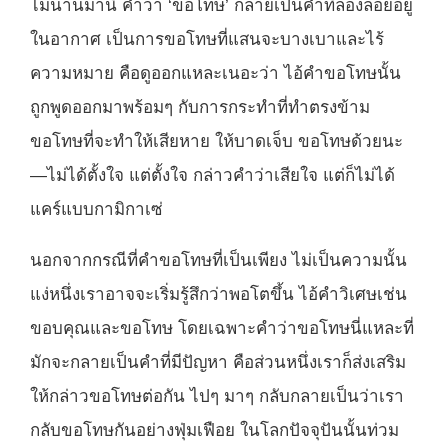
ไม่นานมานี้ คำว่า ‘ขอโทษ’ กลายเป็นคำที่ล่องลอยอยู่
ในอากาศ เป็นการขอโทษที่แสนจะบางเบาและไร้
ความหมาย คือดูออกแหละเนอะว่า ไอ้คำขอโทษนั้น
ถูกพูดออกมาพร้อมๆ กับการกระทำที่ทำตรงข้าม
ขอโทษที่จะทำให้เสียหาย ให้บาดเจ็บ ขอโทษด้วยนะ
—ไม่ได้ตั้งใจ แต่ตั้งใจ กล่าวคำว่าเสียใจ แต่ก็ไม่ได้
แคร์แบบกามิกาเซ่
นอกจากกรณีที่คำขอโทษที่เป็นเพียง ไม่เป็นความนั้น
แง่หนึ่งเราอาจจะเริ่มรู้สึกว่าพอโตขึ้น ไอ้คำวิเศษเช่น
ขอบคุณและขอโทษ โดยเฉพาะคำว่าขอโทษนี่แหละที่
มักจะกลายเป็นคำที่มีปัญหา คือส่วนหนึ่งเราก็ส่งเสริม
ให้กล่าวขอโทษต่อกัน ไปๆ มาๆ กลับกลายเป็นว่าเรา
กลับขอโทษกันอย่างฟุ่มเฟือย ในโลกปัจจุปันนั้นท่วม