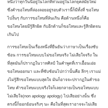
หนึ่งว่าทุกวันนี้อยู่ในโลกที่ท่วมอยู่ในโลกยุคสมัยใหม่
ซึ่งคำขอโทษที่ล่องลอยอยู่รอบตัวเรานี้ก็มีทั้งที่ ขอโทษ
ไปงั้นๆ กับการขอโทษที่ล้นเกิน คือด้านหนึ่งก็คือ
ขอโทษโดยมีรู้สึกผิด กับอีกด้านก็ขอโทษและรู้สึกผิดจน
เกินไป
การขอโทษเป็นเรื่องหนึ่งที่ยืนยันว่าภาษาเป็นเรื่องซับ
ซ้อน การขอโทษแบบไม่ขอโทษจริง ไม่เสียใจจริง ใน
ที่สุดมันก็ปรากฏในวาทศิลป์ ในคำพูดที่เราเอื้อนเอ่ย
ขอโทษออกมา และที่ซับซ้อนไปกว่านั้นคือ ลึกๆ เราแม่
งไม่รู้สึกขอโทษแบบสุดใจ มันก็อาจจะปรากฏในคำขอ
โทษ คำขอโทษแบบจริงใจก็เลยกลายเป็นขอโทษแบบ
ไม่เสียใจ(non apology apology) ไปเสียอย่างนั้น ซึ่ง
ตรงนี้ก็ยอกย้อนจริงๆ นะ คือในที่สุดเราอาจจะไม่เสีย