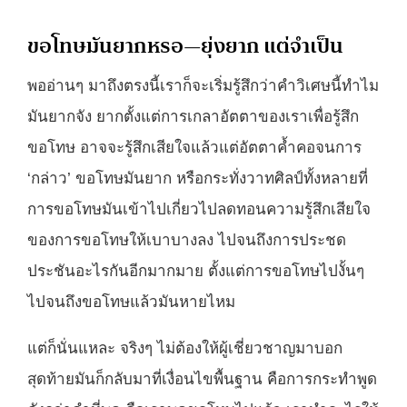
ขอโทษมันยากหรอ—ยุ่งยาก แต่จำเป็น
พออ่านๆ มาถึงตรงนี้เราก็จะเริ่มรู้สึกว่าคำวิเศษนี้ทำไม
มันยากจัง ยากตั้งแต่การเกลาอัตตาของเราเพื่อรู้สึก
ขอโทษ อาจจะรู้สึกเสียใจแล้วแต่อัตตาค้ำคอจนการ
‘กล่าว’ ขอโทษมันยาก หรือกระทั่งวาทศิลป์ทั้งหลายที่
การขอโทษมันเข้าไปเกี่ยวไปลดทอนความรู้สึกเสียใจ
ของการขอโทษให้เบาบางลง ไปจนถึงการประชด
ประชันอะไรกันอีกมากมาย ตั้งแต่การขอโทษไปงั้นๆ
ไปจนถึงขอโทษแล้วมันหายไหม
แต่ก็นั่นแหละ จริงๆ ไม่ต้องให้ผู้เชี่ยวชาญมาบอก
สุดท้ายมันก็กลับมาที่เงื่อนไขพื้นฐาน คือการกระทำพูด