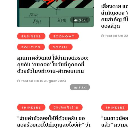
เสี่ยงตาย แ
สำคัญของ ‘
คนสำคัญ ที
3.8K
ฮอลลีวูด
Posted On 22
BUSINESS
ECONOMY
POLITICS
SOCIAL
คุณภาพชีวิตแย่ ไร้อำนาจต่อรอง:
คุยกับ ‘คนกอง’ ในวันที่ถูกกดขี่
ด้วยชั่วโมงทำงาน-ค่าตอบแทน
Posted On 16 August 2024
8.8K
THINKERS
บันเทิงเชิงร้าย
THINKERS
“จ่ายค่าบัวลอยให้พี่ด้วยครับ ขอ
“ผมขาวน้อยไป
สองร้อยเอาไปทำบุญลงไอจีค่ะ” ว่า
แล้ว” ความ