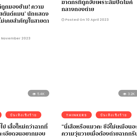
ฆาตกรที่ถูกจับเพราะลืมปิดไมค์
ต่ถูกมองข้าม! ความ
กลางกองถ่าย
สตันต์แมน’ นักแสดง
่ไม่เคยสำคัญในสายตา
Posted On 10 April 2023
 November 2023
5.4K
3.2K
บันเทิงเชิงร้าย
THINKERS
บันเทิงเชิงร้าย
 เสื้อใหม่กว่าฉากที่
“นี่เสือหรือแมวคะ ซีจีไม่เหมือนอ
ละเอียดจนอยากมอบ
ความวุ่นวายเมื่อต้องถ่ายฉากกรี