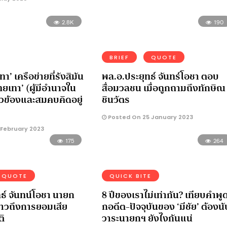
2.8K
190
BRIEF
QUOTE
เทา’ เครือข่ายที่รังสิมัน
พล.อ.ประยุทธ์ จันทร์โอชา ตอบ
ไทยเทา’ (ผู้มีอำนาจใน
สื่อมวลชน เมื่อถูกถามถึงทักษิณ
่ยวข้องและสมคบคิดอยู่
ชินวัตร
Posted On 25 January 2023
 February 2023
175
264
QUOTE
QUICK BITE
ธ์ จันทน์โอชา นายก
8 ปีของเราไม่เท่ากัน? เทียบคำพู
่าวถึงการยอมเสีย
กอดีต-ปัจจุบันของ ‘มีชัย’ ต้องนั
ติ
วาระนายกฯ ยังไงกันแน่