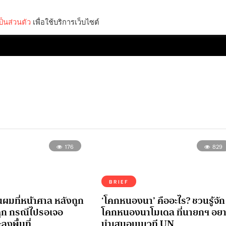
็นส่วนตัว
เพื่อใช้บริการเว็บไซต์
Lifestyle
Science & Tech
Entertainment
Thinkers
176
829
BRIEF
นผมที่หน้าศาล หลังถูก
‘โคกหนองนา’ คืออะไร? ชวนรู้จัก
ุก กรณีไปรอเจอ
โคกหนองนาโมเดล ที่นายกฯ อย
งพื้นที่
นำเสนอบนเวที UN