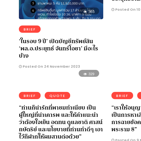
Posted On 10
365
BRIEF
‘ในรอบ 9 ปี’ เปิดบัญชีทรัพย์สิน
‘พล.อ.ประยุทธ์ จันทร์โอชา’ มีอะไร
บ้าง
Posted On 24 November 2023
329
BRIEF
QUOTE
BRIEF
“ท่านก็น่ารักที่พาชมทำเนียบ เป็น
“เราให้อนุญ
ผู้ใหญ่ที่น่าเคารพ และให้คำแนะนำ
เป็นการหาเส
ว่าต้องใจเย็น อดทน ดูแลชาติ ศาสน์
การฉายข้อ
กษัตริย์ และนโยบายที่ท่านทำดีๆ เอา
พระราม 8”
ไว้ก็ฝากให้ผมสานต่อด้วย”
Posted On 9 