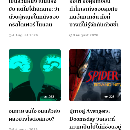
เป็นส่วนหนึ่ง เป็นแรง
ยิ่งโต ยิ่งคุยเก่งขึ้น
ขับ แต่ไม่ได้เฉิดฉาย: ว่า
ทำไมเราถึงชอบคุยกับ
ด้วยผู้หญิงในหนังของ
คนอื่นมากขึ้น ทั้งที่
คริสโตเฟอร์ โนแลน
บางทีไม่รู้จักกันด้วยซ้ำ
4 August 2026
3 August 2026
263
228
จนกาย จนใจ จนแล้วส่ง
ปูทางสู่ Avengers:
ผลอย่างไรต่อสมอง?
Doomsday วิเคราะห์
ความเป็นไปได้ที่ซ่อนอยู่
6 August 2026