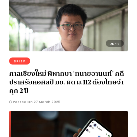
97
BRIEF
ศาลเชียงใหม่ พิพากษา ‘ทนายอานนท์’ คดี
ปราศรัยหอศิลป์ มช. ผิด ม.112 ต้องโทษจำ
คุก 2 ปี
Posted On 27 March 2025