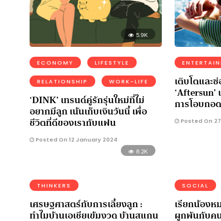
5.9K
ECONOMY
LIFESTYLE
ENTERTAI
เติบโตและ
RELATIONSHIP
WORK-LIFE
‘Aftersun’ เ
‘DINK’ เทรนด์คู่รักรุ่นใหม่ที่ไม่
การโอบกอดต
อยากมีลูก เน้นเก็บเงินวันนี้ เพื่อ
ชีวิตที่ดีของเรากับแฟน
Posted On 27
Posted On 12 January 2024
8.2K
THINKERS
SOCIAL
เศรษฐศาสตร์กับการเลี้ยงลูก :
เรียกน้องหมาว
ทำไมบ้านเอเชียเข้มงวด บ้านสแกน
ผูกพันกับค