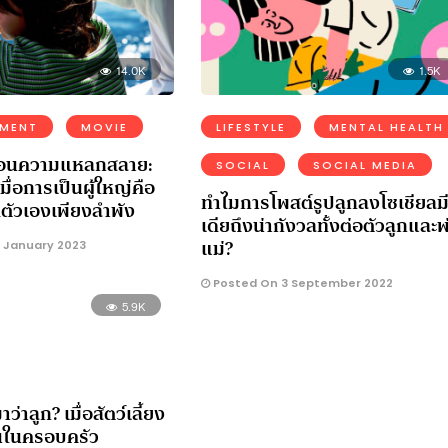
14.0K
1.5K
NMENT
MOVIE
LIFESTYLE
MENTAL HEALTH
ซ่อนความแหลกสลาย:
SOCIAL
SOCIAL MEDIA
มื่อการเป็นผู้ใหญ่คือ
ทำไมการโพสต์รูปลูกลงโซเชียลม
ัวเองเพียงลำพัง
เดียถึงน่ากังวลทั้งต่อตัวลูกและพ
แม่?
 January 2023
Posted On 3 September 2022
5.9K
่าลูก? เมื่อสัตว์เลี้ยง
นในครอบครัว