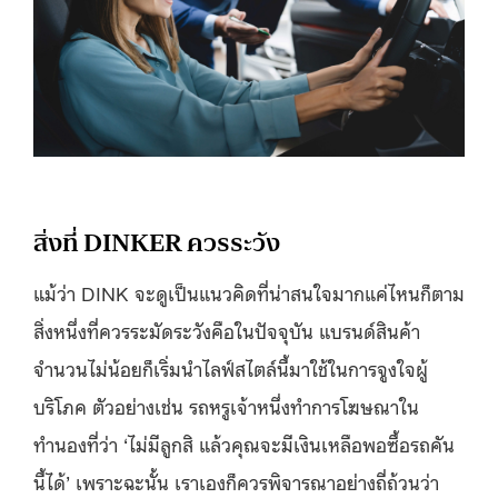
สิ่งที่ DINKER ควรระวัง
แม้ว่า DINK จะดูเป็นแนวคิดที่น่าสนใจมากแค่ไหนก็ตาม
สิ่งหนึ่งที่ควรระมัดระวังคือในปัจจุบัน แบรนด์สินค้า
จำนวนไม่น้อยก็เริ่มนำไลฟ์สไตล์นี้มาใช้ในการจูงใจผู้
บริโภค ตัวอย่างเช่น รถหรูเจ้าหนึ่งทำการโฆษณาใน
ทำนองที่ว่า ‘ไม่มีลูกสิ แล้วคุณจะมีเงินเหลือพอซื้อรถคัน
นี้ได้’ เพราะฉะนั้น เราเองก็ควรพิจารณาอย่างถี่ถ้วนว่า