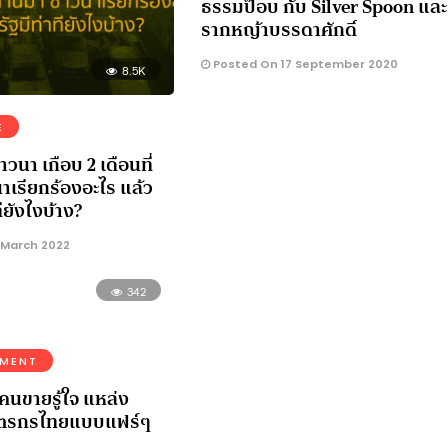
ธรรมป็อบ กับ Silver Spoon และ
รากหญ้าบรรดาศักดิ์
Posted On 17 September 2020
8.5K
E
วนา เกือบ 2 เดือนที่
าเรียกร้องอะไร แล้ว
ียังไงบ้าง?
 March 2022
342
NMENT
า คนขายรู้ใจ แหล่ง
ษตรกรไทยแบบแฟร์ๆ