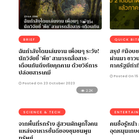
234
BRIEF
QUICK BIT
ฉันกำลังโดนเล่นงาน เพื่อนๆ ระวัง!
สรุป #ม็อบชา
นักวิจัยชี้ ‘พืช’ สามารถสื่อสาร-
ผ่านมา ชาวน
เตือนกันถึงภัยคุกคาม ด้วยวิธีการ
ภาครัฐมีท่าท
ปล่อยสารเคมี
Posted On 15
Posted On 23 October 2023
2.2K
SCIENCE & TECH
ENTERTAI
จากพื้นที่รกร้าง สู่สวนผักผูกใจคน
คนซื้อรู้หน้
แหล่งอาหารชั้นดีของชุมชนพูน
อุดหนุนเก
ทรัพย์