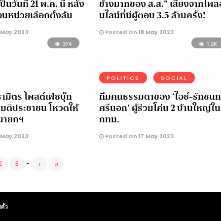
นวันที่ 21 พ.ค. นี้ หลัง
ข้างมากของ ส.ส.” เสียงจากโพ
นหน่วยเลือกตั้งล้ม
นไลน์ที่มีผู้ตอบ 3.5 ล้านครั้ง!
 May 2023
Posted On 18 May 2023
374
1.2K
POLITICS
SOCIAL
รามิตร โพสต์เฟซบุ๊ก
ทีมคนธรรมดาของ ‘ไอซ์-รักชนก
พมติประชาชน โหวตให้
ศรีนอก’ ผู้ร่วมโค่น 2 บ้านใหญ่ใน
็นนายกฯ
กทม.
 May 2023
Posted On 17 May 2023
›
»
2
3
-
ตัว