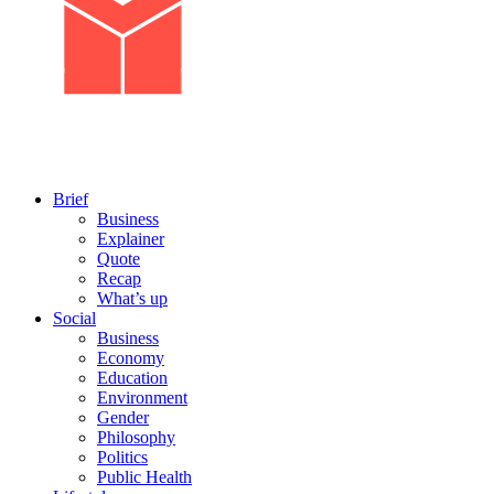
Brief
Business
Explainer
Quote
Recap
What’s up
Social
Business
Economy
Education
Environment
Gender
Philosophy
Politics
Public Health