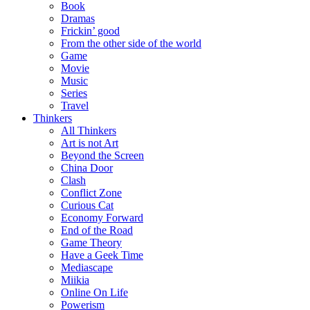
Book
Dramas
Frickin’ good
From the other side of the world
Game
Movie
Music
Series
Travel
Thinkers
All Thinkers
Art is not Art
Beyond the Screen
China Door
Clash
Conflict Zone
Curious Cat
Economy Forward
End of the Road
Game Theory
Have a Geek Time
Mediascape
Miikia
Online On Life
Powerism