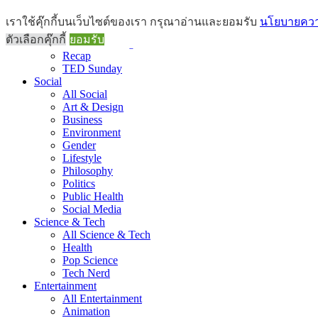
Brief
เราใช้คุ๊กกี้บนเว็บไซต์ของเรา กรุณาอ่านและยอมรับ
นโยบายความ
All Brief
ตัวเลือกคุ๊กกี้
ยอมรับ
Goods Morning
Recap
TED Sunday
Social
All Social
Art & Design
Business
Environment
Gender
Lifestyle
Philosophy
Politics
Public Health
Social Media
Science & Tech
All Science & Tech
Health
Pop Science
Tech Nerd
Entertainment
All Entertainment
Animation