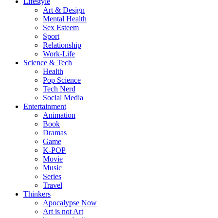
Lifestyle
Art & Design
Mental Health
Sex Esteem
Sport
Relationship
Work-Life
Science & Tech
Health
Pop Science
Tech Nerd
Social Media
Entertainment
Animation
Book
Dramas
Game
K-POP
Movie
Music
Series
Travel
Thinkers
Apocalypse Now
Art is not Art