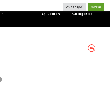
ตัวเลือกคุ๊กกี้
ยอมรับ
Search
Categories