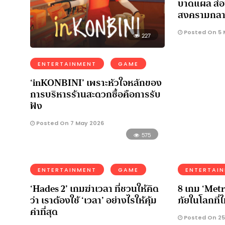
บาดแผล ส่อง
สงครามกลาย
Posted On 5 
227
ENTERTAINMENT
GAME
‘inKONBINI’ เพราะหัวใจหลักของ
การบริหารร้านสะดวกซื้อคือการรับ
ฟัง
Posted On 7 May 2026
575
ENTERTAINMENT
GAME
ENTERTAI
‘Hades 2’ เกมฆ่าเวลา ที่ชวนให้คิด
8 เกม ‘Met
ว่า เราต้องใช้ ‘เวลา’ อย่างไรให้คุ้ม
ภัยในโลกที่ไ
ค่าที่สุด
Posted On 25