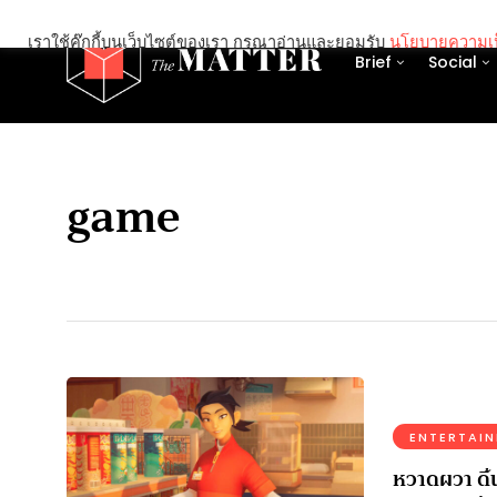
เราใช้คุ๊กกี้บนเว็บไซต์ของเรา กรุณาอ่านและยอมรับ
นโยบายความเป
Brief
Social
game
ENTERTAI
หวาดผวา ดิ้