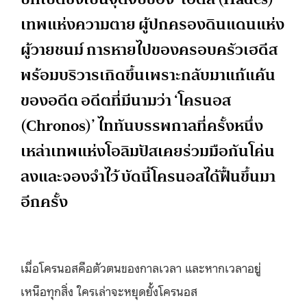
เทพแห่งความตาย ผู้ปกครองดินแดนแห่ง
ผู้วายชนม์ การหายไปของครอบครัวเฮดีส
พร้อมบริวารเกิดขึ้นเพราะกลับมาแก้แค้น
ของอดีต อดีตที่มีนามว่า ‘โครนอส
(Chronos)’ ไททันบรรพกาลที่ครั้งหนึ่ง
เหล่าเทพแห่งโอลิมปัสเคยร่วมมือกันโค่น
ลงและจองจำไว้ บัดนี้โครนอสได้ฟื้นขึ้นมา
อีกครั้ง
เมื่อโครนอสคือตัวตนของกาลเวลา และหากเวลาอยู่
เหนือทุกสิ่ง ใครเล่าจะหยุดยั้งโครนอส