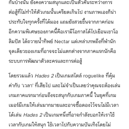
กันบ้างนั้น ยังคงความสนุกและเป็นตัวคั่นระหว่างการ
ต่อสู้ที่ไม่ทำให้ตัวเกมนั้นเครียดเกินไป งานภาพเองก็น่า
ประทับใจทุกครั้งที่ได้มอง แถมยังสวยขึ้นจากภาคก่อน
อีกความพิเศษของภาคนี้คือเรามีโอกาสได้ไปเยือนเขาโอ
ลิมปัส ได้ถวายน้ำทิพย์ Nectar แด่เหล่าเทพถึงที่พำนัก
จุดเดียวของเกมที่อาจจะไม่แตกต่างจากภาคแรกนักคือ
ระบบการพัฒนาตัวละครและการต่อสู้
โดยรวมแล้ว
Hades 2
เป็นเกมสไตล์ roguelike ที่คุ้ม
ค่ากับ ‘เวลา’ ที่เสียไป และไม่จำเป็นเลยว่าคุณจะต้องเล่น
เกมภาคแรกมาก่อนถึงจะสนุกกับเกมภาคนี้ ในยุคที่เกม
เมอร์มีเกมให้เล่นมากมายและอาจซื้อดองไว้จนไม่มีเวลา
ได้เล่น
Hades 2
เป็นเกมหนึ่งที่อาจกำลังบอกให้เราใช้
เวลากับเกมให้สนุก ใช้เวลาไปกับความบันเทิงโดยไม่