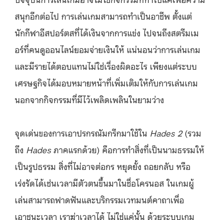
สนุกอีกต่อไป การเล่นเกมสามารถทำเป็นอาชีพ ตั้งแต่
นักกีฬาอีสปอร์ตสที่ได้เงินจากการแข่ง ไปจนถึงสตรีมเม
อร์ที่คนดูออนไลน์ยอมจ่ายเงินให้ แน่นอนว่าการเล่นเกม
และมีรายได้ตอบแทนไม่ใช่เรื่องผิดอะไร เพียงแต่ระบบ
เศรษฐกิจได้มอบหมายหน้าที่เพิ่มเติมให้กับการเล่นเกม
นอกจากกิจกรรมที่มีไว้เพลิดเพลินในยามว่าง
จุดเด่นของการเอาปรกรณัมกรีกมาใช้ใน
Hades 2
(รวม
ถึง
Hades
ภาคแรกด้วย) คือการทำสิ่งที่เป็นนามธรรมให้
เป็นรูปธรรม สิ่งที่ไม่อาจต่อกร หยุดยั้ง ถอยกลับ หรือ
เร่งรัดได้เช่นเวลามีตัวตนขึ้นมาในชื่อโครนอส ในเกมผู้
เล่นสามารถฟาดฟันและบริกรรมเวทมนต์คาถาเพื่อ
เอาชนะเวลา เราฆ่าเวลาได้ ไม่ใช่แค่นั้น ด้วยระบบเกม