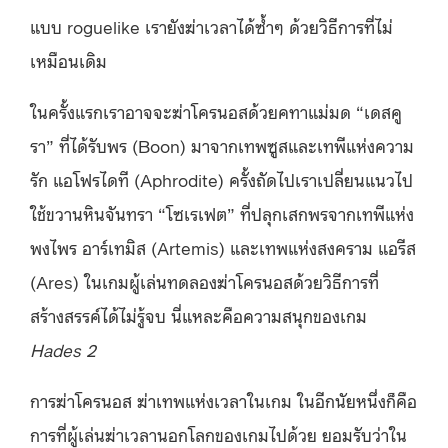
แบบ roguelike เรายังฆ่าเวลาได้ซ้ำๆ ด้วยวิธีการที่ไม่
เหมือนเดิม
ในครั้งแรกเราอาจจะฆ่าโครนอสด้วยคทาแม่มด “เดสคู
รา” ที่ได้รับพร (Boon) มาจากเทพซูสและเทพีแห่งความ
รัก แอโฟรไดที (Aphrodite) ครั้งถัดไปเราเปลี่ยนแนวไป
ใช้ขวานหินจันทรา “โซเรเฟต” ที่ปลุกเสกพรจากเทพีแห่ง
พงไพร อาร์เทมิส (Artemis) และเทพแห่งสงคราม แอรีส
(Ares) ในเกมผู้เล่นทดลองฆ่าโครนอสด้วยวิธีการที่
สร้างสรรค์ได้ไม่รู้จบ นี่แหละคือความสนุกของเกม
Hades 2
การฆ่าโครนอส ฆ่าเทพแห่งเวลาในเกม ในอีกนัยหนึ่งก็คือ
การที่ผู้เล่นฆ่าเวลานอกโลกของเกมไปด้วย ยอมรับว่าใน