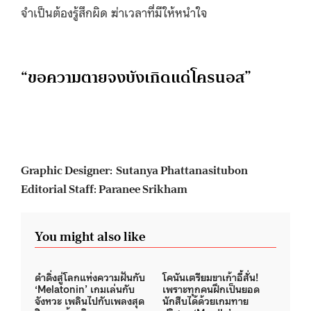
จำเป็นต้องรู้สึกผิด ฆ่าเวลาที่มีให้หนำใจ
“ขอความตายจงบังเกิดแด่โครนอส”
Graphic Designer: Sutanya Phattanasitubon
Editorial Staff: Paranee Srikham
You might also like
ดำดิ่งสู่โลกแห่งความฝันกับ
โคนันเตรียมขาเก้าอี้สั่น!
‘Melatonin’ เกมเล่นกับ
เพราะทุกคนฝึกเป็นยอด
จังหวะ เพลินไปกับเพลงสุด
นักสืบได้ด้วยเกมทาย