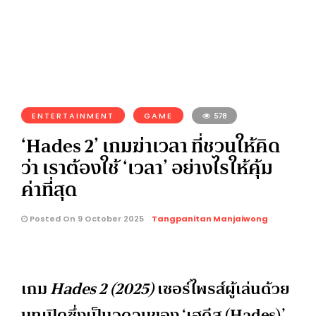
ENTERTAINMENT
GAME
578
‘Hades 2’ เกมฆ่าเวลา ที่ชวนให้คิด
ว่า เราต้องใช้ ‘เวลา’ อย่างไรให้คุ้ม
ค่าที่สุด
Posted On 9 October 2025
Tangpanitan Manjaiwong
เกม
Hades 2 (2025)
เซอร์ไพรส์ผู้เล่นด้วย
บทเปิดซึ่งเป็นจุดจบของ ‘เฮดีส (Hades)’